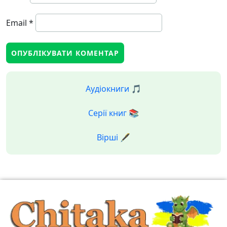
Email
*
Аудіокниги 🎵
Серії книг 📚
Вірші 🖋️