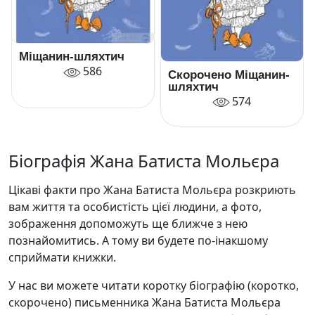
Міщанин-шляхтич
586
Скорочено Міщанин-
шляхтич
574
Біографія Жана Батиста Мольєра
Цікаві факти про Жана Батиста Мольєра розкриють
вам життя та особистість цієї людини, а фото,
зображення допоможуть ще ближче з нею
познайомитись. А тому ви будете по-інакшому
сприймати книжки.
У нас ви можете читати коротку біографію (коротко,
скорочено) письменника Жана Батиста Мольєра