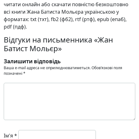
читати онлайн або скачати повністю безкоштовно
всі книги Жана Батиста Мольєра українською у
форматах: txt (тхт), fb2 (фб2), rtf (ртф), epub (епаб),
pdf (пдф).
Відгуки на письменника «Жан
Батист Мольєр»
Залишити відповідь
Ваша e-mail адреса не оприлюднюватиметься.
Обов’язкові поля
позначені
*
Ім'я
*