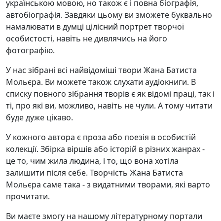
українською мовою, но також є і повна біографія,
автобіографія. Завдяки цьому ви зможете буквально
намалювати в думці цілісний портрет творчої
особистості, навіть не дивлячись на його
фотографію.
У нас зібрані всі найвідоміші твори Жана Батиста
Мольєра. Ви можете також слухати аудіокниги. В
списку повного зібрання творів є як відомі праці, так і
ті, про які ви, можливо, навіть не чули. А тому читати
буде дуже цікаво.
У кожного автора є проза або поезія в особистій
колекції. Збірка віршів або історій в різних жанрах -
це то, чим жила людина, і то, що вона хотіла
залишити після себе. Творчість Жана Батиста
Мольєра саме така - з видатними творами, які варто
прочитати.
Ви маєте змогу на нашому літературному портали