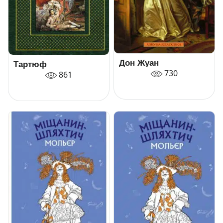
Дон Жуан
Тартюф
730
861