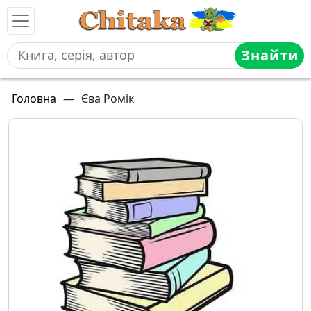
Знайти
Головна
—
Єва Ромік