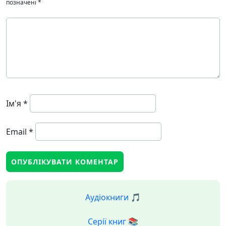
позначені
*
Ім'я
*
Email
*
Аудіокниги 🎵
Серії книг 📚