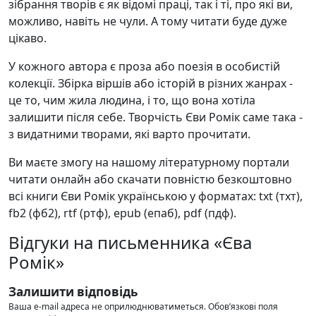
зібрання творів є як відомі праці, так і ті, про які ви,
можливо, навіть не чули. А тому читати буде дуже
цікаво.
У кожного автора є проза або поезія в особистій
колекції. Збірка віршів або історій в різних жанрах -
це то, чим жила людина, і то, що вона хотіла
залишити після себе. Творчість Єви Ромік саме така -
з видатними творами, які варто прочитати.
Ви маєте змогу на нашому літературному портали
читати онлайн або скачати повністю безкоштовно
всі книги Єви Ромік українською у форматах: txt (тхт),
fb2 (фб2), rtf (ртф), epub (епаб), pdf (пдф).
Відгуки на письменника «Єва
Ромік»
Залишити відповідь
Ваша e-mail адреса не оприлюднюватиметься.
Обов’язкові поля