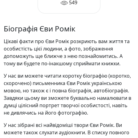
549
Біографія Єви Ромік
Цікаві факти про Єви Ромік розкриють вам життя та
особистість цієї людини, а фото, зображення
допоможуть ще ближче з нею познайомитись. А
тому ви будете по-інакшому сприймати книжки.
У нас ви можете читати коротку біографію (коротко,
скорочено) письменника Єви Ромік українською
мовою, но також є і повна біографія, автобіографія.
Завдяки цьому ви зможете буквально намалювати в
думці цілісний портрет творчої особистості, навіть
не дивлячись на його фотографію.
У нас зібрані всі найвідоміші твори Єви Ромік. Ви
можете також слухати аудіокниги. В списку повного