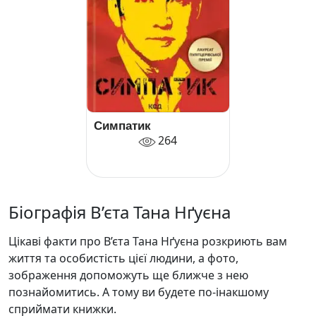
Симпатик
264
Біографія В’єта Тана Нґуєна
Цікаві факти про В’єта Тана Нґуєна розкриють вам
життя та особистість цієї людини, а фото,
зображення допоможуть ще ближче з нею
познайомитись. А тому ви будете по-інакшому
сприймати книжки.