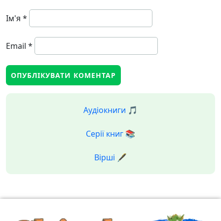
Ім'я
*
Email
*
Аудіокниги 🎵
Серії книг 📚
Вірші 🖋️