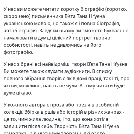
У нас ви можете читати коротку біографію (коротко,
скорочено) письменника В’єта Тана Нґуєна
українською мовою, но також є і повна біографія,
автобіографія. Завдяки цьому ви зможете буквально
намалювати в думці цілісний портрет творчої
особистості, навіть не дивлячись на його
фотографію.
У нас зібрані всі найвідоміші твори В’єта Тана Нґуєна.
Ви можете також слухати аудіокниги. В списку
повного зібрання творів є як відомі праці, так і ті, про
які ви, можливо, навіть не чули. А тому читати буде
дуже цікаво.
У кожного автора є проза або поезія в особистій
колекції. Збірка віршів або історій в різних жанрах -
це то, чим жила людина, і то, що вона хотіла
залишити після себе. Творчість В’єта Тана Нґуєна
саме така - з видатними творами, які варто