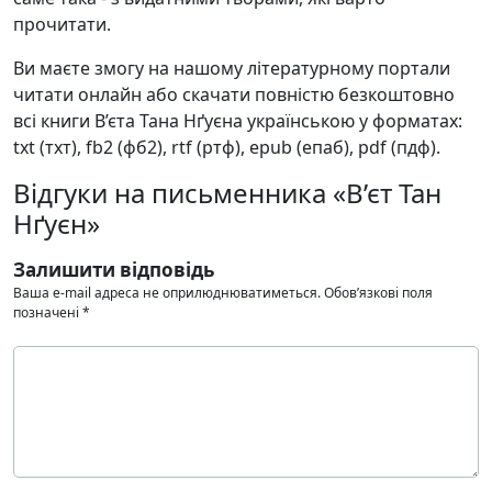
прочитати.
Ви маєте змогу на нашому літературному портали
читати онлайн або скачати повністю безкоштовно
всі книги В’єта Тана Нґуєна українською у форматах:
txt (тхт), fb2 (фб2), rtf (ртф), epub (епаб), pdf (пдф).
Відгуки на письменника «В’єт Тан
Нґуєн»
Залишити відповідь
Ваша e-mail адреса не оприлюднюватиметься.
Обов’язкові поля
позначені
*