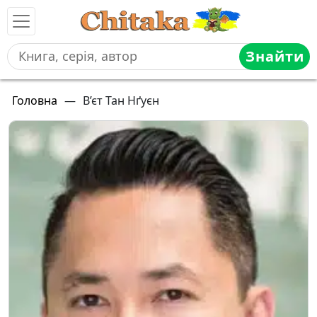
Знайти
Головна
—
В’єт Тан Нґуєн