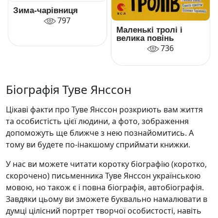
Зима-чарівниця
797
Маленькі тролі і
велика повінь
736
Біографія Туве Янссон
Цікаві факти про Туве Янссон розкриють вам життя
та особистість цієї людини, а фото, зображення
допоможуть ще ближче з нею познайомитись. А
тому ви будете по-інакшому сприймати книжки.
У нас ви можете читати коротку біографію (коротко,
скорочено) письменника Туве Янссон українською
мовою, но також є і повна біографія, автобіографія.
Завдяки цьому ви зможете буквально намалювати в
думці цілісний портрет творчої особистості, навіть