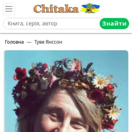
Знайти
Головна
—
Туве Янссон