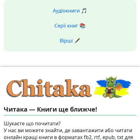
Аудіокниги 🎵
Серії книг 📚
Вірші 🖋️
Читака — Книги ще ближче!
Шукаєте що почитати?
У нас ви можете знайти, де завантажити або читати
онлайн кращі книги в форматах fb2, rtf, epub, txt для