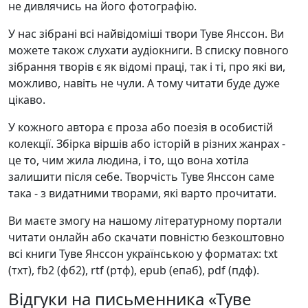
не дивлячись на його фотографію.
У нас зібрані всі найвідоміші твори Туве Янссон. Ви
можете також слухати аудіокниги. В списку повного
зібрання творів є як відомі праці, так і ті, про які ви,
можливо, навіть не чули. А тому читати буде дуже
цікаво.
У кожного автора є проза або поезія в особистій
колекції. Збірка віршів або історій в різних жанрах -
це то, чим жила людина, і то, що вона хотіла
залишити після себе. Творчість Туве Янссон саме
така - з видатними творами, які варто прочитати.
Ви маєте змогу на нашому літературному портали
читати онлайн або скачати повністю безкоштовно
всі книги Туве Янссон українською у форматах: txt
(тхт), fb2 (фб2), rtf (ртф), epub (епаб), pdf (пдф).
Відгуки на письменника «Туве