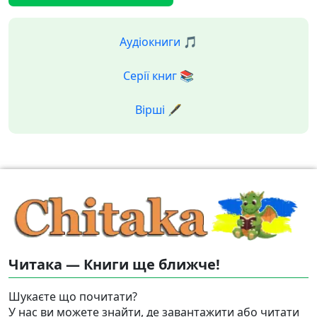
Аудіокниги 🎵
Серії книг 📚
Вірші 🖋️
Читака — Книги ще ближче!
Шукаєте що почитати?
У нас ви можете знайти, де завантажити або читати