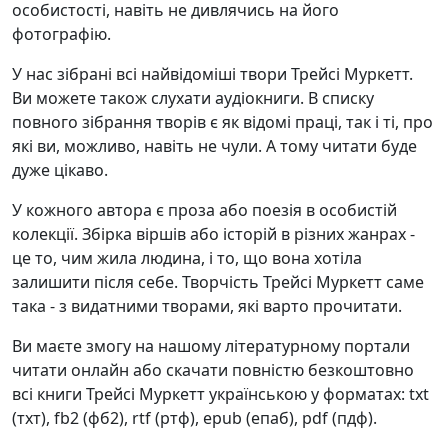
особистості, навіть не дивлячись на його
фотографію.
У нас зібрані всі найвідоміші твори Трейсі Муркетт.
Ви можете також слухати аудіокниги. В списку
повного зібрання творів є як відомі праці, так і ті, про
які ви, можливо, навіть не чули. А тому читати буде
дуже цікаво.
У кожного автора є проза або поезія в особистій
колекції. Збірка віршів або історій в різних жанрах -
це то, чим жила людина, і то, що вона хотіла
залишити після себе. Творчість Трейсі Муркетт саме
така - з видатними творами, які варто прочитати.
Ви маєте змогу на нашому літературному портали
читати онлайн або скачати повністю безкоштовно
всі книги Трейсі Муркетт українською у форматах: txt
(тхт), fb2 (фб2), rtf (ртф), epub (епаб), pdf (пдф).