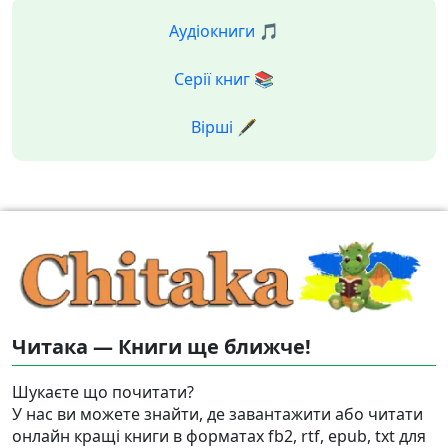
Аудіокниги 🎵
Серії книг 📚
Вірші 🖋️
Читака — Книги ще ближче!
Шукаєте що почитати?
У нас ви можете знайти, де завантажити або читати
онлайн кращі книги в форматах fb2, rtf, epub, txt для