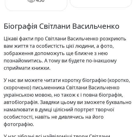
450
Біографія Світлани Васильченко
Цікаві факти про Світлани Васильченко розкриють
вам життя та особистість цієї людини, а фото,
зображення допоможуть ще ближче з нею
познайомитись. А тому ви будете по-інакшому
сприймати книжки.
У нас ви можете читати коротку біографію (коротко,
скорочено) письменника Світлани Васильченко
українською мовою, но також є і повна біографія,
автобіографія. Завдяки цьому ви зможете буквально
намалювати в думці цілісний портрет творчої
особистості, навіть не дивлячись на його
фотографію.
У нас зібрані всі найвідоміші твори Світлани