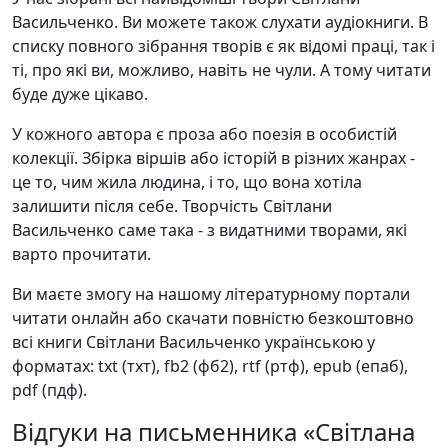
Васильченко. Ви можете також слухати аудіокниги. В
списку повного зібрання творів є як відомі праці, так і
ті, про які ви, можливо, навіть не чули. А тому читати
буде дуже цікаво.
У кожного автора є проза або поезія в особистій
колекції. Збірка віршів або історій в різних жанрах -
це то, чим жила людина, і то, що вона хотіла
залишити після себе. Творчість Світлани
Васильченко саме така - з видатними творами, які
варто прочитати.
Ви маєте змогу на нашому літературному портали
читати онлайн або скачати повністю безкоштовно
всі книги Світлани Васильченко українською у
форматах: txt (тхт), fb2 (фб2), rtf (ртф), epub (епаб),
pdf (пдф).
Відгуки на письменника «Світлана