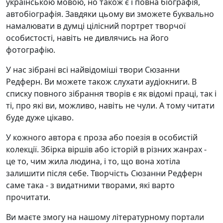
українською мовою, но також є і повна біографія,
автобіографія. Завдяки цьому ви зможете буквально
намалювати в думці цілісний портрет творчої
особистості, навіть не дивлячись на його
фотографію.
У нас зібрані всі найвідоміші твори Сюзанни
Редферн. Ви можете також слухати аудіокниги. В
списку повного зібрання творів є як відомі праці, так і
ті, про які ви, можливо, навіть не чули. А тому читати
буде дуже цікаво.
У кожного автора є проза або поезія в особистій
колекції. Збірка віршів або історій в різних жанрах -
це то, чим жила людина, і то, що вона хотіла
залишити після себе. Творчість Сюзанни Редферн
саме така - з видатними творами, які варто
прочитати.
Ви маєте змогу на нашому літературному портали