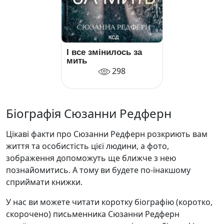
І все змінилось за
мить
298
Біографія Сюзанни Редферн
Цікаві факти про Сюзанни Редферн розкриють вам
життя та особистість цієї людини, а фото,
зображення допоможуть ще ближче з нею
познайомитись. А тому ви будете по-інакшому
сприймати книжки.
У нас ви можете читати коротку біографію (коротко,
скорочено) письменника Сюзанни Редферн