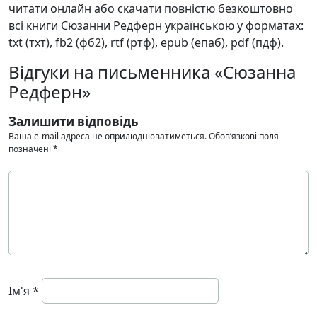
читати онлайн або скачати повністю безкоштовно
всі книги Сюзанни Редферн українською у форматах:
txt (тхт), fb2 (фб2), rtf (ртф), epub (епаб), pdf (пдф).
Відгуки на письменника «Сюзанна
Редферн»
Залишити відповідь
Ваша e-mail адреса не оприлюднюватиметься.
Обов’язкові поля
позначені
*
Ім'я
*