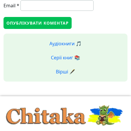
Email
*
Аудіокниги 🎵
Серії книг 📚
Вірші 🖋️