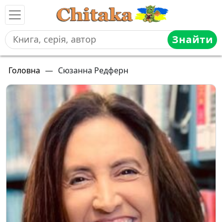
Знайти
Головна
—
Сюзанна Редферн