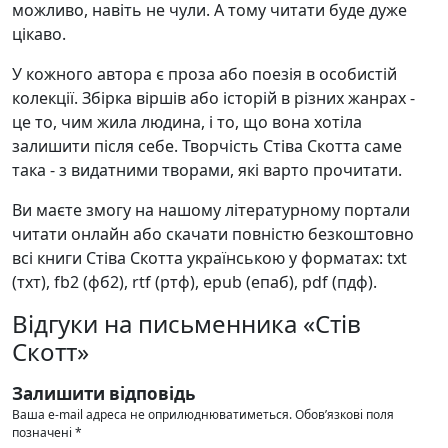
можливо, навіть не чули. А тому читати буде дуже
цікаво.
У кожного автора є проза або поезія в особистій
колекції. Збірка віршів або історій в різних жанрах -
це то, чим жила людина, і то, що вона хотіла
залишити після себе. Творчість Стіва Скотта саме
така - з видатними творами, які варто прочитати.
Ви маєте змогу на нашому літературному портали
читати онлайн або скачати повністю безкоштовно
всі книги Стіва Скотта українською у форматах: txt
(тхт), fb2 (фб2), rtf (ртф), epub (епаб), pdf (пдф).
Відгуки на письменника «Стів
Скотт»
Залишити відповідь
Ваша e-mail адреса не оприлюднюватиметься.
Обов’язкові поля
позначені
*