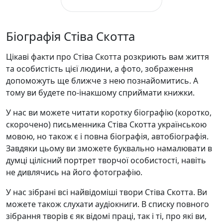
Біографія Стіва Скотта
Цікаві факти про Стіва Скотта розкриють вам життя
та особистість цієї людини, а фото, зображення
допоможуть ще ближче з нею познайомитись. А
тому ви будете по-інакшому сприймати книжки.
У нас ви можете читати коротку біографію (коротко,
скорочено) письменника Стіва Скотта українською
мовою, но також є і повна біографія, автобіографія.
Завдяки цьому ви зможете буквально намалювати в
думці цілісний портрет творчої особистості, навіть
не дивлячись на його фотографію.
У нас зібрані всі найвідоміші твори Стіва Скотта. Ви
можете також слухати аудіокниги. В списку повного
зібрання творів є як відомі праці, так і ті, про які ви,