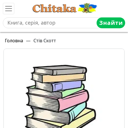
Знайти
Головна
—
Стів Скотт