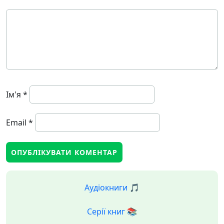
Ім'я
*
Email
*
Аудіокниги 🎵
Серії книг 📚