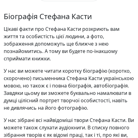
Біографія Стефана Касти
Цікаві факти про Стефана Касти розкриють вам
життя та особистість цієї людини, а фото,
зображення допоможуть ще ближче з нею
познайомитись. А тому ви будете по-інакшому
сприймати книжки.
У нас ви можете читати коротку біографію (коротко,
скорочено) письменника Стефана Касти українською
мовою, но також є і повна біографія, автобіографія.
Завдяки цьому ви зможете буквально намалювати в
думці цілісний портрет творчої особистості, навіть
не дивлячись на його фотографію.
У нас зібрані всі найвідоміші твори Стефана Касти. Ви
можете також слухати аудіокниги. В списку повного
зібрання творів є як відомі праці, так і ті, про які ви,