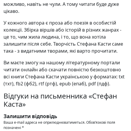
можливо, навіть не чули. А тому читати буде дуже
цікаво.
У кожного автора є проза або поезія в особистій
колекції. Збірка віршів або історій в різних жанрах -
це то, чим жила людина, і то, що вона хотіла
залишити після себе. Творчість Стефана Касти саме
така - з видатними творами, які варто прочитати.
Ви маєте змогу на нашому літературному портали
читати онлайн або скачати повністю безкоштовно
всі книги Стефана Касти українською у форматах: txt
(тхт), fb2 (фб2), rtf (ртф), epub (епаб), pdf (пдф).
Відгуки на письменника «Стефан
Каста»
Залишити відповідь
Ваша e-mail адреса не оприлюднюватиметься.
Обов’язкові поля
позначені
*