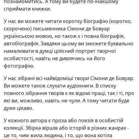
познайомитись. А тому ви будете по-інакшому
сприймати книжки.
У нас ви можете читати коротку біографію (коротко,
скорочено) письменника Сімони де Бовуар
українською мовою, но також є і повна біографія,
автобіографія. Завдяки цьому ви зможете буквально
намалювати в думці цілісний портрет творчої
особистості, навіть не дивлячись на його
фотографію.
У нас зібрані всі найвідоміші твори Сімони де Бовуар.
Ви можете також слухати аудіокниги. В списку
повного зібрання творів є як відомі праці, так і ті, про
які ви, можливо, навіть не чули. А тому читати буде
дуже цікаво.
У кожного автора є проза або поезія в особистій
колекції. Збірка віршів або історій в різних жанрах -
це то, чим жила людина, і то, що вона хотіла