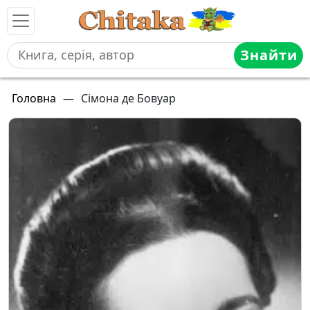
Знайти
Головна
—
Сімона де Бовуар