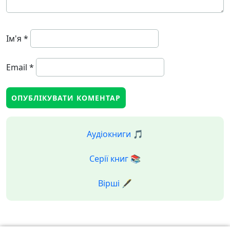
Ім'я
*
Email
*
Аудіокниги 🎵
Серії книг 📚
Вірші 🖋️