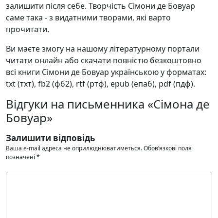
залишити після себе. Творчість Сімони де Бовуар
саме така - з видатними творами, які варто
прочитати.
Ви маєте змогу на нашому літературному портали
читати онлайн або скачати повністю безкоштовно
всі книги Сімони де Бовуар українською у форматах:
txt (тхт), fb2 (фб2), rtf (ртф), epub (епаб), pdf (пдф).
Відгуки на письменника «Сімона де
Бовуар»
Залишити відповідь
Ваша e-mail адреса не оприлюднюватиметься.
Обов’язкові поля
позначені
*