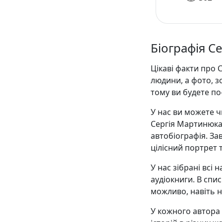
Біографія С
Цікаві факти про 
людини, а фото, 
тому ви будете п
У нас ви можете ч
Сергія Мартинюка 
автобіографія. З
цілісний портрет 
У нас зібрані всі
аудіокниги. В списк
можливо, навіть н
У кожного автора є