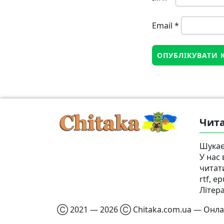
Email
*
Чита
Шукає
У нас
читат
rtf, e
Літер
Ⓒ 2021 — 2026 Ⓒ Chitaka.com.ua — Онлай