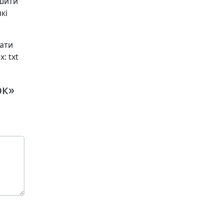
ишити
кі
чати
: txt
юк»