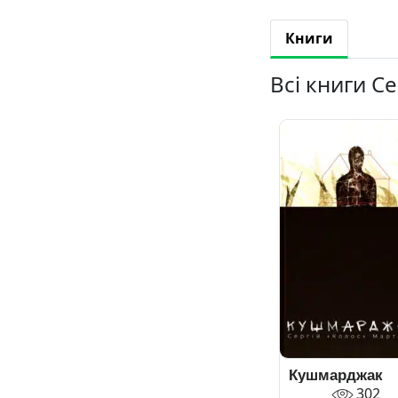
Книги
Всі книги С
Кушмарджак
302