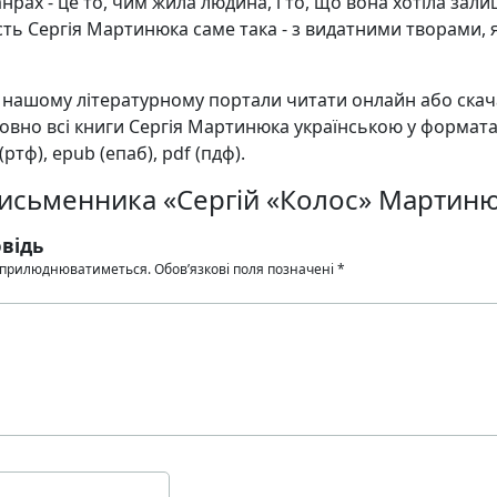
анрах - це то, чим жила людина, і то, що вона хотіла зал
ість Сергія Мартинюка саме така - з видатними творами, я
а нашому літературному портали читати онлайн або ска
вно всі книги Сергія Мартинюка українською у форматах
f (ртф), epub (епаб), pdf (пдф).
письменника «Сергій «Колос» Мартин
відь
 оприлюднюватиметься.
Обов’язкові поля позначені
*