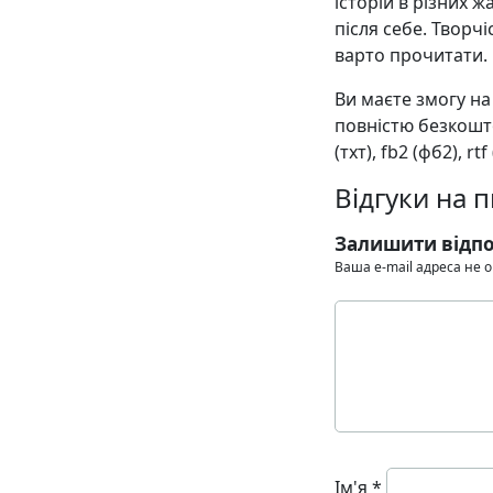
історій в різних ж
після себе. Творч
варто прочитати.
Ви маєте змогу н
повністю безкошто
(тхт), fb2 (фб2), rt
Відгуки на 
Залишити відпо
Ваша e-mail адреса не
Ім'я
*