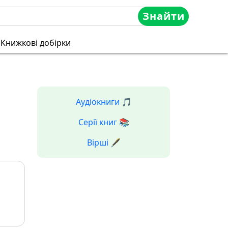
Знайти
Книжкові добірки
Аудіокниги 🎵
Серії книг 📚
Вірші 🖋️