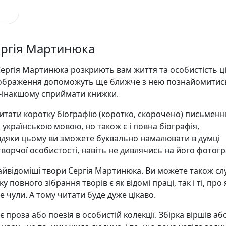
ергія Мартинюка
Сергія Мартинюка розкриють вам життя та особистість ці
зображення допоможуть ще ближче з нею познайомитись
о-інакшому сприймати книжки.
итати коротку біографію (коротко, скорочено) письменн
українською мовою, но також є і повна біографія,
авдяки цьому ви зможете буквально намалювати в думці
творчої особистості, навіть не дивлячись на його фотогр
 найвідоміші твори Сергія Мартинюка. Ви можете також сл
у повного зібрання творів є як відомі праці, так і ті, про я
е чули. А тому читати буде дуже цікаво.
 проза або поезія в особистій колекції. Збірка віршів аб