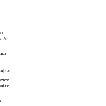
єї
. А
ика
афію.
ухати
кі ви,
о