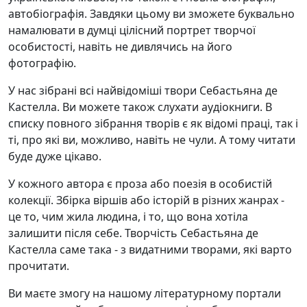
автобіографія. Завдяки цьому ви зможете буквально
намалювати в думці цілісний портрет творчої
особистості, навіть не дивлячись на його
фотографію.
У нас зібрані всі найвідоміші твори Себастьяна де
Кастелла. Ви можете також слухати аудіокниги. В
списку повного зібрання творів є як відомі праці, так і
ті, про які ви, можливо, навіть не чули. А тому читати
буде дуже цікаво.
У кожного автора є проза або поезія в особистій
колекції. Збірка віршів або історій в різних жанрах -
це то, чим жила людина, і то, що вона хотіла
залишити після себе. Творчість Себастьяна де
Кастелла саме така - з видатними творами, які варто
прочитати.
Ви маєте змогу на нашому літературному портали