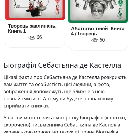
Творець заклинань.
Абатство тіней. Книга
Книга 1
4 (Творець
66
заклинань)
60
Біографія Себастьяна де Кастелла
Цікаві факти про Себастьяна де Кастелла розкриють
вам життя та особистість цієї людини, а фото,
зображення допоможуть ще ближче з нею
познайомитись. А тому ви будете по-інакшому
сприймати книжки.
У нас ви можете читати коротку біографію (коротко,
скорочено) письменника Себастьяна де Кастелла
українською мовою, но також є і повна біографія,