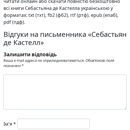
читати онлайн або скачати повністю безкоштовно
всі книги Себастьяна де Кастелла українською у
форматах: txt (тхт), fb2 (фб2), rtf (ртф), epub (епаб),
pdf (пдф).
Відгуки на письменника «Себастьян
де Кастелл»
Залишити відповідь
Ваша e-mail адреса не оприлюднюватиметься.
Обов’язкові поля
позначені
*
Ім'я
*