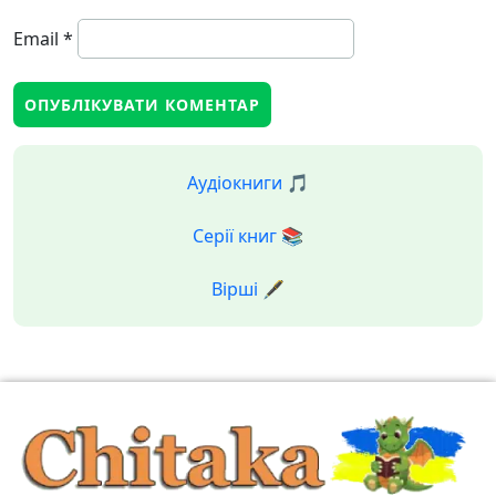
Email
*
Аудіокниги 🎵
Серії книг 📚
Вірші 🖋️