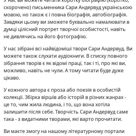
скорочено) письменника Сари Андервуд українською
мовою, но також є і повна біографія, автобіографія.
Завдяки цьому ви зможете буквально намалювати в
думці цілісний портрет творчої особистості, навіть
не дивлячись на його фотографію.
У нас зібрані всі найвідоміші твори Сари Андервуд. Ви
можете також слухати аудіокниги. В списку повного
зібрання творів є як відомі праці, так і ті, про які ви,
можливо, навіть не чули. А тому читати буде дуже
цікаво.
У кожного автора є проза або поезія в особистій
колекції. Збірка віршів або історій в різних жанрах -
це то, чим жила людина, і то, що вона хотіла
залишити після себе. Творчість Сари Андервуд саме
така - з видатними творами, які варто прочитати.
Ви маєте змогу на нашому літературному портали