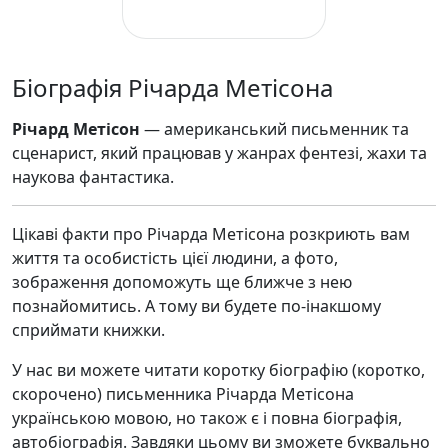
Біографія Річарда Метісона
Річард Метісон
— американський письменник та
сценарист, який працював у жанрах фентезі, жахи та
наукова фантастика.
Цікаві факти про Річарда Метісона розкриють вам
життя та особистість цієї людини, а фото,
зображення допоможуть ще ближче з нею
познайомитись. А тому ви будете по-інакшому
сприймати книжки.
У нас ви можете читати коротку біографію (коротко,
скорочено) письменника Річарда Метісона
українською мовою, но також є і повна біографія,
автобіографія. Завдяки цьому ви зможете буквально