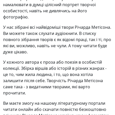
намалювати в думці цілісний портрет творчої
особистості, навіть не дивлячись на його
фотографію.
У нас зібрані всі найвідоміші твори Річарда Метісона.
Ви можете також слухати аудіокниги. В списку
повного зібрання творів є як відомі праці, так і ті, про
які ви, можливо, навіть не чули. А тому читати буде
дуже цікаво.
У кожного автора є проза або поезія в особистій
колекції. Збірка віршів або історій в різних жанрах -
це то, чим жила людина, і то, що вона хотіла
залишити після себе. Творчість Річарда Метісона
саме така - з видатними творами, які варто
прочитати.
Ви маєте змогу на нашому літературному портали
читати онлайн або скачати повністю безкоштовно