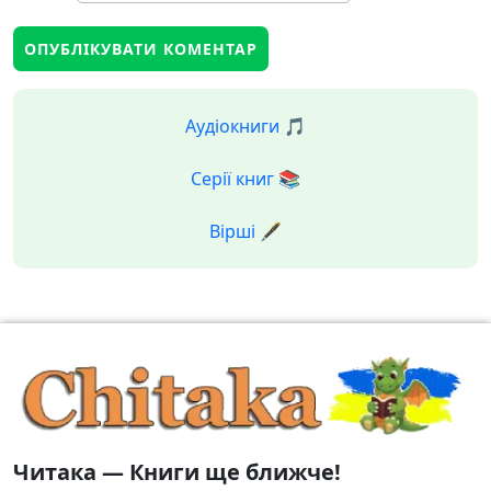
Аудіокниги 🎵
Серії книг 📚
Вірші 🖋️
Читака — Книги ще ближче!