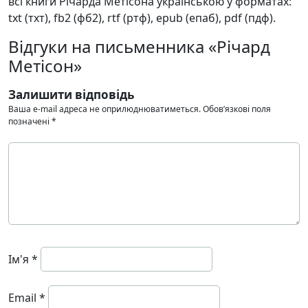
всі книги Річарда Метісона українською у форматах:
txt (тхт), fb2 (фб2), rtf (ртф), epub (епаб), pdf (пдф).
Відгуки на письменника «Річард
Метісон»
Залишити відповідь
Ваша e-mail адреса не оприлюднюватиметься.
Обов’язкові поля
позначені
*
Ім'я
*
Email
*