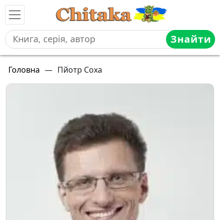
Знайти
Головна
—
Пйотр Соха