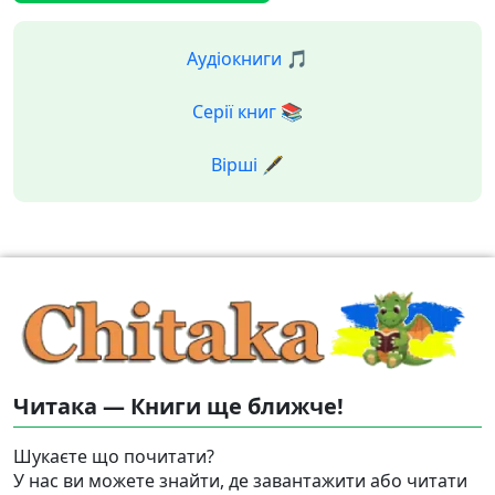
Аудіокниги 🎵
Серії книг 📚
Вірші 🖋️
Читака — Книги ще ближче!
Шукаєте що почитати?
У нас ви можете знайти, де завантажити або читати