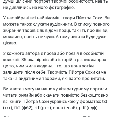
думці цілісний портрет творчої особистості, навіть
не дивлячись на його фотографію.
У нас зібрані всі найвідоміші твори Пйотра Сохи. Ви
можете також слухати аудіокниги. В списку повного
зібрання творів є як відомі праці, так і ті, про які ви,
можливо, навіть не чули. А тому читати буде дуже
цікаво.
У кожного автора є проза або поезія в особистій
колекції. Збірка віршів або історій в різних жанрах -
це то, чим жила людина, і то, що вона хотіла
залишити після себе. Творчість Пйотра Сохи саме
така - з видатними творами, які варто прочитати.
Ви маєте змогу на нашому літературному портали
читати онлайн або скачати повністю безкоштовно
всі книги Пйотра Сохи українською у форматах: txt
(тхт), fb2 (фб2), rtf (ртф), epub (епаб), pdf (пдф).