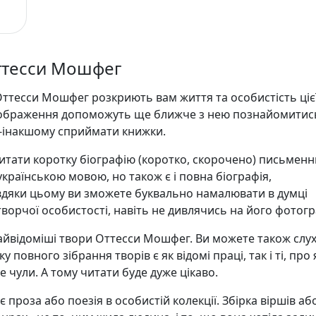
Оттесси Мошфег
Оттесси Мошфег розкриють вам життя та особистість ціє
зображення допоможуть ще ближче з нею познайомитись
о-інакшому сприймати книжки.
итати коротку біографію (коротко, скорочено) письменн
раїнською мовою, но також є і повна біографія,
авдяки цьому ви зможете буквально намалювати в думці
творчої особистості, навіть не дивлячись на його фотогр
 найвідоміші твори Оттесси Мошфег. Ви можете також слу
у повного зібрання творів є як відомі праці, так і ті, про я
е чули. А тому читати буде дуже цікаво.
 проза або поезія в особистій колекції. Збірка віршів аб