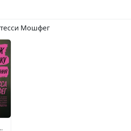
ттесси Мошфег