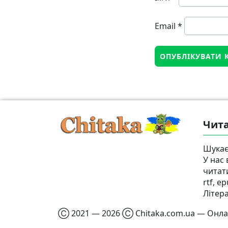
Email
*
Чита
Шукає
У нас
читат
rtf, e
Літер
Ⓒ 2021 — 2026 Ⓒ Chitaka.com.ua — Онлай