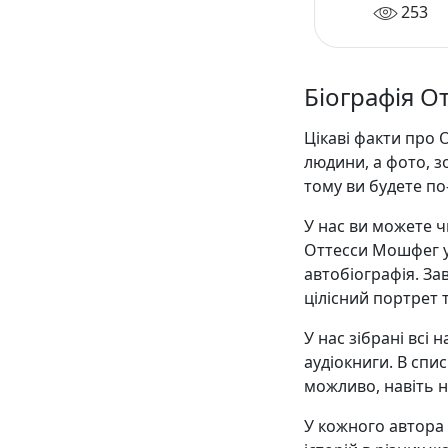
розслаблення
253
Біографія 
Цікаві факти про 
людини, а фото, 
тому ви будете п
У нас ви можете ч
Оттесси Мошфег ук
автобіографія. З
цілісний портрет 
У нас зібрані всі
аудіокниги. В списк
можливо, навіть н
У кожного автора є