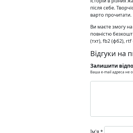
історій в різних ж
після себе. Творч
варто прочитати.
Ви маєте змогу н
повністю безкошт
(тхт), fb2 (фб2), rt
Відгуки на
Залишити відпо
Ваша e-mail адреса не
Ім'я
*