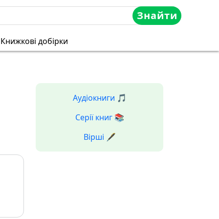
Знайти
Книжкові добірки
Аудіокниги 🎵
Серії книг 📚
Вірші 🖋️