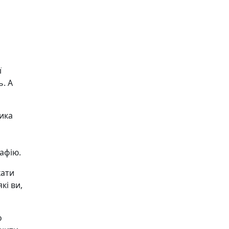
ї
. А
ика
афію.
хати
кі ви,
о