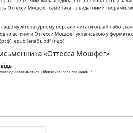
анрах - це то, чим жила людина, і то, що вона хотіла зал
ість Оттесси Мошфег саме така - з видатними творами, як
а нашому літературному портали читати онлайн або ска
овно всі книги Оттесси Мошфег українською у форматах:
f (ртф), epub (епаб), pdf (пдф).
 письменника «Оттесса Мошфег»
відь
 оприлюднюватиметься.
Обов’язкові поля позначені
*