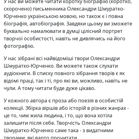
У нас ви можете читати коротку біографію (коротко,
скорочено) письменника Олександри Шмуратко-
Юрченко українською мовою, но також є і повна
біографія, автобіографія. Завдяки цьому ви зможете
буквально намалювати в думці цілісний портрет
творчої особистості, навіть не дивлячись на його
фотографію.
У нас зібрані всі найвідоміші твори Олександри
Шмуратко-Юрченко. Ви можете також слухати
аудіокниги. В списку повного зібрання творів є як
відомі праці, так і ті, про які ви, можливо, навіть не
чули. А тому читати буде дуже цікаво.
У кожного автора є проза або поезія в особистій
колекції. Збірка віршів або історій в різних жанрах -
це то, чим жила людина, і то, що вона хотіла
залишити після себе. Творчість Олександри
Шмуратко-Юрченко саме така - з видатними
творами, які варто прочитати.