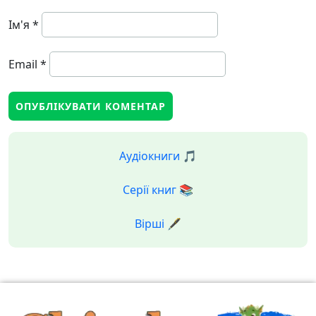
Ім'я
*
Email
*
Аудіокниги 🎵
Серії книг 📚
Вірші 🖋️