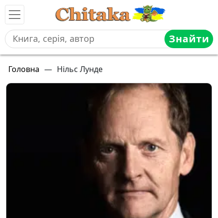
Знайти
Головна
—
Нільс Лунде