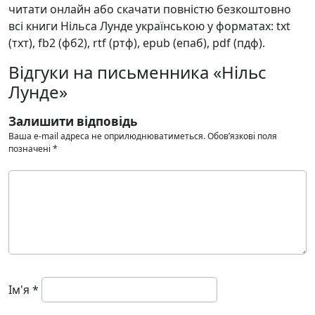
читати онлайн або скачати повністю безкоштовно
всі книги Нільса Лунде українською у форматах: txt
(тхт), fb2 (фб2), rtf (ртф), epub (епаб), pdf (пдф).
Відгуки на письменника «Нільс
Лунде»
Залишити відповідь
Ваша e-mail адреса не оприлюднюватиметься.
Обов’язкові поля
позначені
*
Ім'я
*