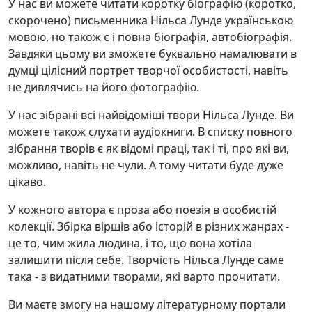
У нас ви можете читати коротку біографію (коротко,
скорочено) письменника Нільса Лунде українською
мовою, но також є і повна біографія, автобіографія.
Завдяки цьому ви зможете буквально намалювати в
думці цілісний портрет творчої особистості, навіть
не дивлячись на його фотографію.
У нас зібрані всі найвідоміші твори Нільса Лунде. Ви
можете також слухати аудіокниги. В списку повного
зібрання творів є як відомі праці, так і ті, про які ви,
можливо, навіть не чули. А тому читати буде дуже
цікаво.
У кожного автора є проза або поезія в особистій
колекції. Збірка віршів або історій в різних жанрах -
це то, чим жила людина, і то, що вона хотіла
залишити після себе. Творчість Нільса Лунде саме
така - з видатними творами, які варто прочитати.
Ви маєте змогу на нашому літературному портали