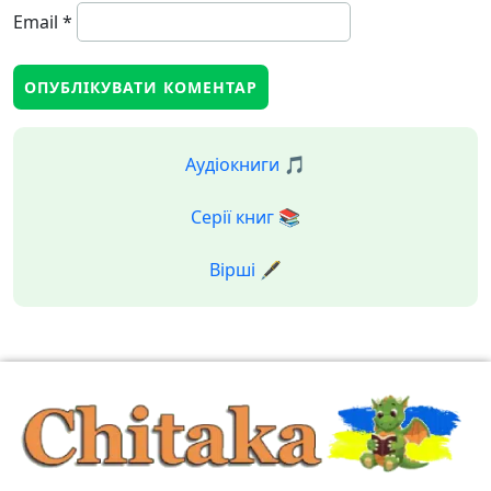
Email
*
Аудіокниги 🎵
Серії книг 📚
Вірші 🖋️