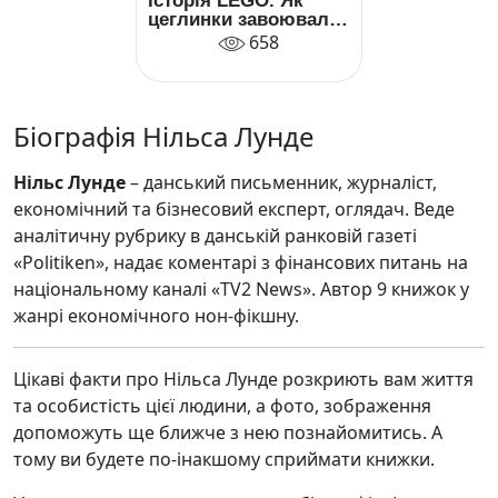
Історія LEGO. Як
цеглинки завоювали
світ
658
Біографія Нільса Лунде
Нільс Лунде
– данський письменник, журналіст,
економічний та бізнесовий експерт, оглядач. Веде
аналітичну рубрику в данській ранковій газеті
«Politiken», надає коментарі з фінансових питань на
національному каналі «TV2 News». Автор 9 книжок у
жанрі економічного нон-фікшну.
Цікаві факти про Нільса Лунде розкриють вам життя
та особистість цієї людини, а фото, зображення
допоможуть ще ближче з нею познайомитись. А
тому ви будете по-інакшому сприймати книжки.