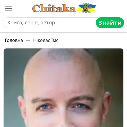
Знайти
Головна
—
Ніколас Імс