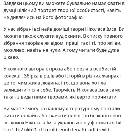
Завдяки цьому ви зможете буквально намалювати в
думці цілісний портрет творчої особистості, навіть
не дивлячись на його фотографію.
У нас зібрані всі найвідоміші твори Ніколаса Імса. Ви
можете також слухати аудіокниги. В списку повного
зібрання творів є як відомі праці, так і ті, про які ви,
можливо, навіть не чули. А тому читати буде дуже
цікаво.
У кожного автора є проза або поезія в особистій
колекції. Збірка віршів або історій в різних жанрах -
це то, чим жила людина, і то, що вона хотіла
залишити після себе. Творчість Ніколаса Імса саме
така - з видатними творами, які варто прочитати.
Ви маєте змогу на нашому літературному портали
читати онлайн або скачати повністю безкоштовно
всі книги Ніколаса Імса українською у форматах: txt
(тхт), fb2 (фб2), rtf (ртф), epub (епаб), pdf (пдф).