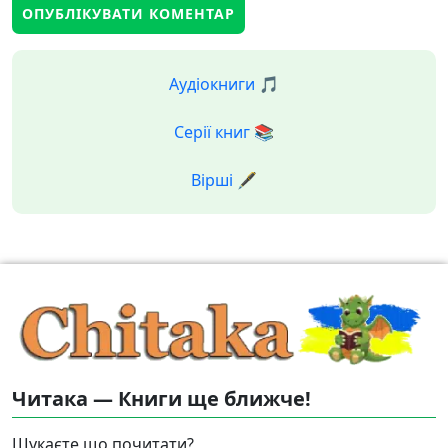
Аудіокниги 🎵
Серії книг 📚
Вірші 🖋️
Читака — Книги ще ближче!
Шукаєте що почитати?