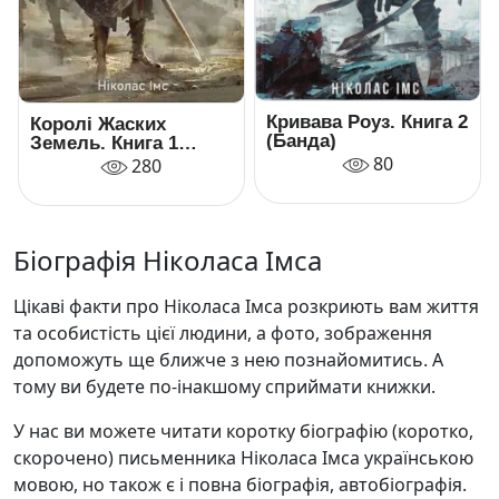
Кривава Роуз. Книга 2
Королі Жаских
(Банда)
Земель. Книга 1
(Банда)
80
280
Біографія Ніколаса Імса
Цікаві факти про Ніколаса Імса розкриють вам життя
та особистість цієї людини, а фото, зображення
допоможуть ще ближче з нею познайомитись. А
тому ви будете по-інакшому сприймати книжки.
У нас ви можете читати коротку біографію (коротко,
скорочено) письменника Ніколаса Імса українською
мовою, но також є і повна біографія, автобіографія.