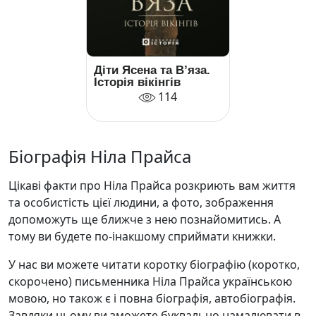
Діти Ясена та В’яза.
Історія вікінгів
114
Біографія Ніла Прайса
Цікаві факти про Ніла Прайса розкриють вам життя
та особистість цієї людини, а фото, зображення
допоможуть ще ближче з нею познайомитись. А
тому ви будете по-інакшому сприймати книжки.
У нас ви можете читати коротку біографію (коротко,
скорочено) письменника Ніла Прайса українською
мовою, но також є і повна біографія, автобіографія.
Завдяки цьому ви зможете буквально намалювати в