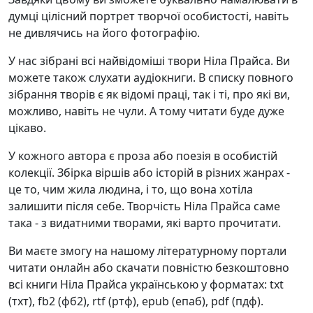
думці цілісний портрет творчої особистості, навіть
не дивлячись на його фотографію.
У нас зібрані всі найвідоміші твори Ніла Прайса. Ви
можете також слухати аудіокниги. В списку повного
зібрання творів є як відомі праці, так і ті, про які ви,
можливо, навіть не чули. А тому читати буде дуже
цікаво.
У кожного автора є проза або поезія в особистій
колекції. Збірка віршів або історій в різних жанрах -
це то, чим жила людина, і то, що вона хотіла
залишити після себе. Творчість Ніла Прайса саме
така - з видатними творами, які варто прочитати.
Ви маєте змогу на нашому літературному портали
читати онлайн або скачати повністю безкоштовно
всі книги Ніла Прайса українською у форматах: txt
(тхт), fb2 (фб2), rtf (ртф), epub (епаб), pdf (пдф).