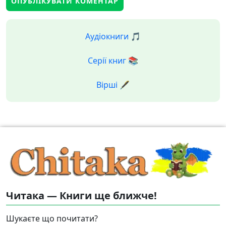
Аудіокниги 🎵
Серії книг 📚
Вірші 🖋️
Читака — Книги ще ближче!
Шукаєте що почитати?