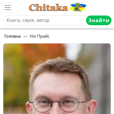
Знайти
Головна
—
Ніл Прайс