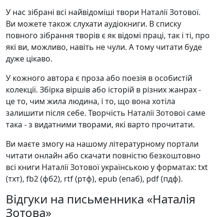
У нас зібрані всі найвідоміші твори Наталії Зотової.
Ви можете також слухати аудіокниги. В списку
повного зібрання творів є як відомі праці, так і ті, про
які ви, можливо, навіть не чули. А тому читати буде
дуже цікаво.
У кожного автора є проза або поезія в особистій
колекції. Збірка віршів або історій в різних жанрах -
це то, чим жила людина, і то, що вона хотіла
залишити після себе. Творчість Наталії Зотової саме
така - з видатними творами, які варто прочитати.
Ви маєте змогу на нашому літературному портали
читати онлайн або скачати повністю безкоштовно
всі книги Наталії Зотової українською у форматах: txt
(тхт), fb2 (фб2), rtf (ртф), epub (епаб), pdf (пдф).
Відгуки на письменника «Наталія
Зотова»