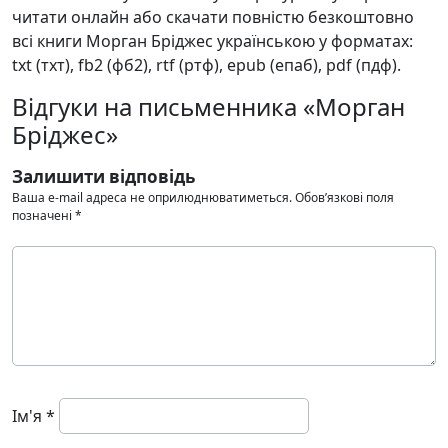
читати онлайн або скачати повністю безкоштовно
всі книги Морган Бріджес українською у форматах:
txt (тхт), fb2 (фб2), rtf (ртф), epub (епаб), pdf (пдф).
Відгуки на письменника «Морган
Бріджес»
Залишити відповідь
Ваша e-mail адреса не оприлюднюватиметься.
Обов’язкові поля
позначені
*
Ім'я
*