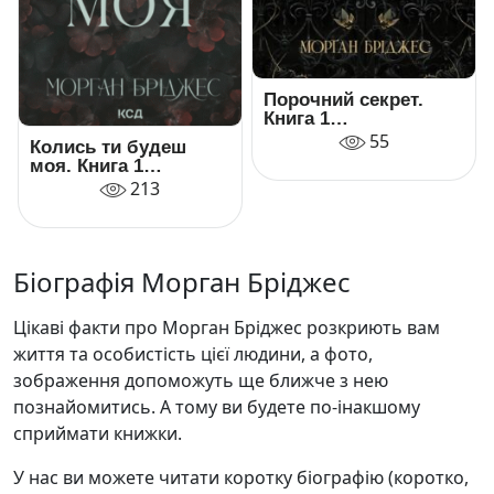
Порочний секрет.
Книга 1
(Обсидіановий
55
Колись ти будеш
орден)
моя. Книга 1
(Підкорити її)
213
Біографія Морган Бріджес
Цікаві факти про Морган Бріджес розкриють вам
життя та особистість цієї людини, а фото,
зображення допоможуть ще ближче з нею
познайомитись. А тому ви будете по-інакшому
сприймати книжки.
У нас ви можете читати коротку біографію (коротко,