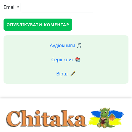
Email
*
Аудіокниги 🎵
Серії книг 📚
Вірші 🖋️