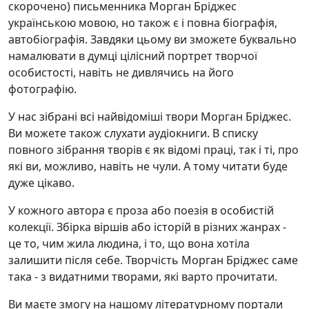
скорочено) письменника Морган Бріджес
українською мовою, но також є і повна біографія,
автобіографія. Завдяки цьому ви зможете буквально
намалювати в думці цілісний портрет творчої
особистості, навіть не дивлячись на його
фотографію.
У нас зібрані всі найвідоміші твори Морган Бріджес.
Ви можете також слухати аудіокниги. В списку
повного зібрання творів є як відомі праці, так і ті, про
які ви, можливо, навіть не чули. А тому читати буде
дуже цікаво.
У кожного автора є проза або поезія в особистій
колекції. Збірка віршів або історій в різних жанрах -
це то, чим жила людина, і то, що вона хотіла
залишити після себе. Творчість Морган Бріджес саме
така - з видатними творами, які варто прочитати.
Ви маєте змогу на нашому літературному портали