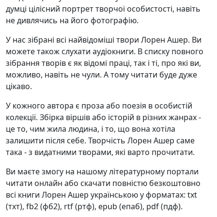
думці цілісний портрет творчої особистості, навіть
не дивлячись на його фотографію.
У нас зібрані всі найвідоміші твори Лорен Ашер. Ви
можете також слухати аудіокниги. В списку повного
зібрання творів є як відомі праці, так і ті, про які ви,
можливо, навіть не чули. А тому читати буде дуже
цікаво.
У кожного автора є проза або поезія в особистій
колекції. Збірка віршів або історій в різних жанрах -
це то, чим жила людина, і то, що вона хотіла
залишити після себе. Творчість Лорен Ашер саме
така - з видатними творами, які варто прочитати.
Ви маєте змогу на нашому літературному портали
читати онлайн або скачати повністю безкоштовно
всі книги Лорен Ашер українською у форматах: txt
(тхт), fb2 (фб2), rtf (ртф), epub (епаб), pdf (пдф).