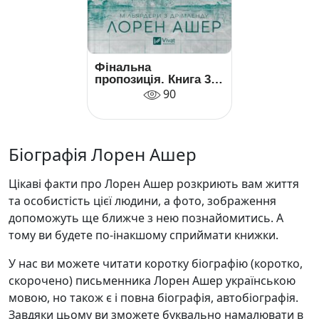
Фінальна
пропозиція. Книга 3
(Мільярдери з
90
Дрімленду)
Біографія Лорен Ашер
Цікаві факти про Лорен Ашер розкриють вам життя
та особистість цієї людини, а фото, зображення
допоможуть ще ближче з нею познайомитись. А
тому ви будете по-інакшому сприймати книжки.
У нас ви можете читати коротку біографію (коротко,
скорочено) письменника Лорен Ашер українською
мовою, но також є і повна біографія, автобіографія.
Завдяки цьому ви зможете буквально намалювати в