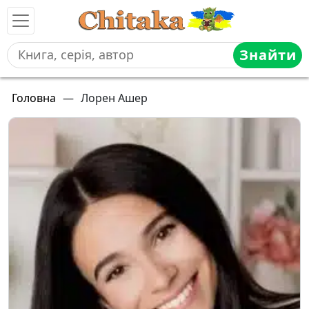
Знайти
Головна
—
Лорен Ашер