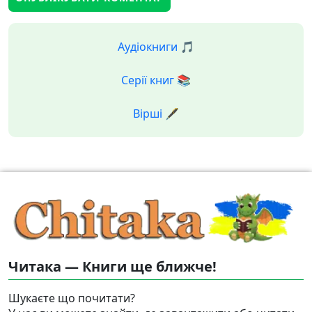
Аудіокниги 🎵
Серії книг 📚
Вірші 🖋️
Читака — Книги ще ближче!
Шукаєте що почитати?