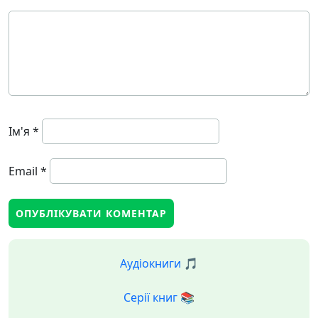
Ім'я
*
Email
*
Аудіокниги 🎵
Серії книг 📚