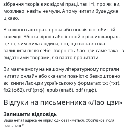
зібрання творів є як відомі праці, так і ті, про які ви,
можливо, навіть не чули. А тому читати буде дуже
цікаво.
У кожного автора є проза або поезія в особистій
колекції. Збірка віршів або історій в різних жанрах -
це то, чим жила людина, і то, що вона хотіла
залишити після себе. Творчість Лао-цзи саме така - з
видатними творами, які варто прочитати.
Ви маєте змогу на нашому літературному портали
читати онлайн або скачати повністю безкоштовно
всі книги Лао-цзи українською у форматах: txt (тхт),
fb2 (фб2), rtf (ртф), epub (епаб), pdf (пдф).
Відгуки на письменника «Лао-цзи»
Залишити відповідь
Ваша e-mail адреса не оприлюднюватиметься.
Обов’язкові поля
позначені
*