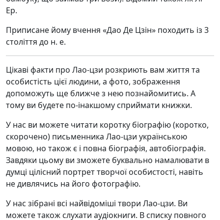
Ер.
Приписане йому вчення «Дао Де Цзін» походить із 3
століття до н. е.
Цікаві факти про Лао-цзи розкриють вам життя та
особистість цієї людини, а фото, зображення
допоможуть ще ближче з нею познайомитись. А
тому ви будете по-інакшому сприймати книжки.
У нас ви можете читати коротку біографію (коротко,
скорочено) письменника Лао-цзи українською
мовою, но також є і повна біографія, автобіографія.
Завдяки цьому ви зможете буквально намалювати в
думці цілісний портрет творчої особистості, навіть
не дивлячись на його фотографію.
У нас зібрані всі найвідоміші твори Лао-цзи. Ви
можете також слухати аудіокниги. В списку повного