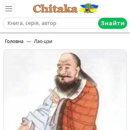
Знайти
Головна
—
Лао-цзи