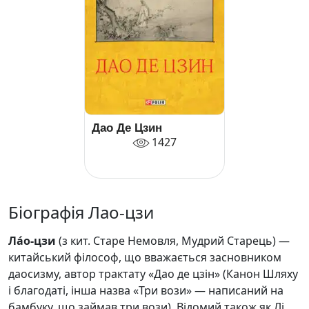
Дао Де Цзин
1427
Біографія Лао-цзи
Ла́о-цзи
(з кит. Старе Немовля, Мудрий Старець) —
китайський філософ, що вважається засновником
даосизму, автор трактату «Дао де цзін» (Канон Шляху
і благодаті, інша назва «Три вози» — написаний на
бамбуку, що займав три вози). Відомий також як Лі