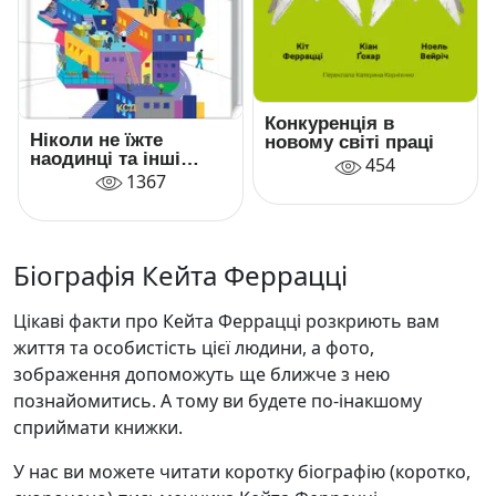
Конкуренція в
Ніколи не їжте
новому світі праці
наодинці та інші
454
секрети успіху
1367
завдяки широкому
колу знайомств
Біографія Кейта Феррацці
Цікаві факти про Кейта Феррацці розкриють вам
життя та особистість цієї людини, а фото,
зображення допоможуть ще ближче з нею
познайомитись. А тому ви будете по-інакшому
сприймати книжки.
У нас ви можете читати коротку біографію (коротко,