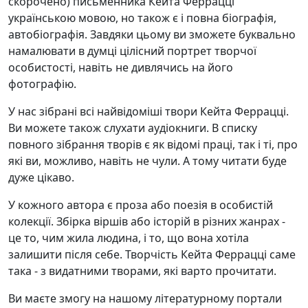
скорочено) письменника Кейта Феррацці
українською мовою, но також є і повна біографія,
автобіографія. Завдяки цьому ви зможете буквально
намалювати в думці цілісний портрет творчої
особистості, навіть не дивлячись на його
фотографію.
У нас зібрані всі найвідоміші твори Кейта Феррацці.
Ви можете також слухати аудіокниги. В списку
повного зібрання творів є як відомі праці, так і ті, про
які ви, можливо, навіть не чули. А тому читати буде
дуже цікаво.
У кожного автора є проза або поезія в особистій
колекції. Збірка віршів або історій в різних жанрах -
це то, чим жила людина, і то, що вона хотіла
залишити після себе. Творчість Кейта Феррацці саме
така - з видатними творами, які варто прочитати.
Ви маєте змогу на нашому літературному портали