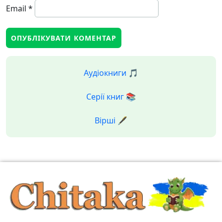
Email
*
Аудіокниги 🎵
Серії книг 📚
Вірші 🖋️