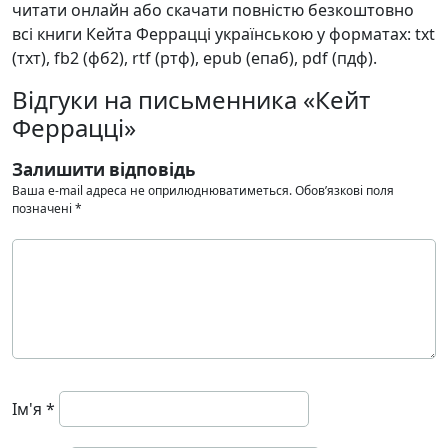
читати онлайн або скачати повністю безкоштовно
всі книги Кейта Феррацці українською у форматах: txt
(тхт), fb2 (фб2), rtf (ртф), epub (епаб), pdf (пдф).
Відгуки на письменника «Кейт
Феррацці»
Залишити відповідь
Ваша e-mail адреса не оприлюднюватиметься.
Обов’язкові поля
позначені
*
Ім'я
*