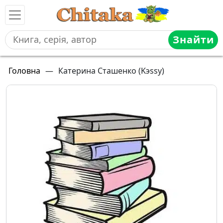
Знайти
Головна
—
Катерина Сташенко (Kэssy)