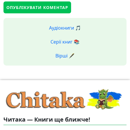
Аудіокниги 🎵
Серії книг 📚
Вірші 🖋️
Читака — Книги ще ближче!