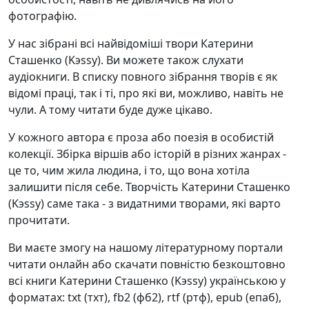
фотографію.
У нас зібрані всі найвідоміші твори Катерини
Сташенко (Kэssy). Ви можете також слухати
аудіокниги. В списку повного зібрання творів є як
відомі праці, так і ті, про які ви, можливо, навіть не
чули. А тому читати буде дуже цікаво.
У кожного автора є проза або поезія в особистій
колекції. Збірка віршів або історій в різних жанрах -
це то, чим жила людина, і то, що вона хотіла
залишити після себе. Творчість Катерини Сташенко
(Kэssy) саме така - з видатними творами, які варто
прочитати.
Ви маєте змогу на нашому літературному портали
читати онлайн або скачати повністю безкоштовно
всі книги Катерини Сташенко (Kэssy) українською у
форматах: txt (тхт), fb2 (фб2), rtf (ртф), epub (епаб),