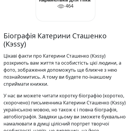
464
Біографія Катерини Сташенко
(Kэssy)
Цікаві факти про Катерини Сташенко (Kэssy)
розкриють вам життя та особистість цієї людини, а
фото, зображення допоможуть ще ближче з нею
познайомитись. А тому ви будете по-інакшому
сприймати книжки.
У нас ви можете читати коротку біографію (коротко,
скорочено) письменника Катерини Сташенко (Kэssy)
українською мовою, но також є і повна біографія,
автобіографія. Завдяки цьому ви зможете буквально
намалювати в думці цілісний портрет творчої
особистості, навіть не дивлячись на його