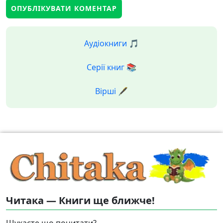
Аудіокниги 🎵
Серії книг 📚
Вірші 🖋️
Читака — Книги ще ближче!
Шукаєте що почитати?