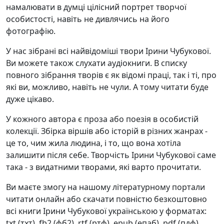
намалювати в думці цілісний портрет творчої
особистості, навіть не дивлячись на його
фотографію.
У нас зібрані всі найвідоміші твори Ірини Чубукової.
Ви можете також слухати аудіокниги. В списку
повного зібрання творів є як відомі праці, так і ті, про
які ви, можливо, навіть не чули. А тому читати буде
дуже цікаво.
У кожного автора є проза або поезія в особистій
колекції. Збірка віршів або історій в різних жанрах -
це то, чим жила людина, і то, що вона хотіла
залишити після себе. Творчість Ірини Чубукової саме
така - з видатними творами, які варто прочитати.
Ви маєте змогу на нашому літературному портали
читати онлайн або скачати повністю безкоштовно
всі книги Ірини Чубукової українською у форматах:
txt (тхт), fb2 (фб2), rtf (ртф), epub (епаб), pdf (пдф).