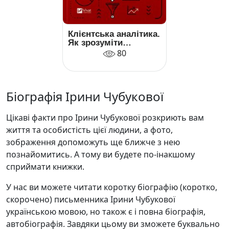
Клієнтська аналітика.
Як зрозуміти
покупців, підвищити
80
їхню лояльність і
збільшити доходи
компанії
Біографія Ірини Чубукової
Цікаві факти про Ірини Чубукової розкриють вам
життя та особистість цієї людини, а фото,
зображення допоможуть ще ближче з нею
познайомитись. А тому ви будете по-інакшому
сприймати книжки.
У нас ви можете читати коротку біографію (коротко,
скорочено) письменника Ірини Чубукової
українською мовою, но також є і повна біографія,
автобіографія. Завдяки цьому ви зможете буквально