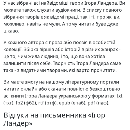
У нас зібрані всі найвідоміші твори Ігора Ландера. Ви
можете також слухати аудіокниги. В списку повного
зібрання творів є як відомі праці, так і ті, про які ви,
можливо, навіть не чули. А тому читати буде дуже
цікаво.
У кожного автора є проза або поезія в особистій
колекції. Збірка віршів або історій в різних жанрах -
це то, чим жила людина, і то, що вона хотіла
залишити після себе. Творчість Ігора Ландера саме
така - з видатними творами, які варто прочитати.
Ви маєте змогу на нашому літературному портали
читати онлайн або скачати повністю безкоштовно
всі книги Ігора Ландера українською у форматах: txt
(тхт), fb2 (фб2), rtf (ртф), epub (епаб), pdf (пдф).
Відгуки на письменника «Ігор
Ландер»