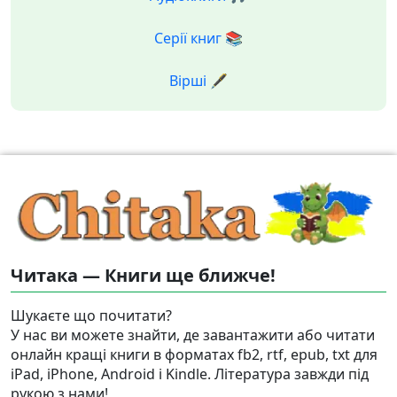
Серії книг 📚
Вірші 🖋️
Читака — Книги ще ближче!
Шукаєте що почитати?
У нас ви можете знайти, де завантажити або читати
онлайн кращі книги в форматах fb2, rtf, epub, txt для
iPad, iPhone, Android і Kindle. Література завжди під
рукою з нами!