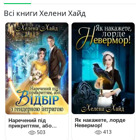
Всі книги Хелени Хайд
Як накажете, лорде
Наречений під
Невермор!
прикриттям, або
Відбір з гендерною
413
503
інтригою