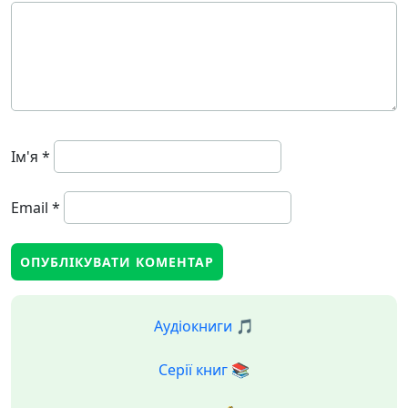
Ім'я
*
Email
*
Аудіокниги 🎵
Серії книг 📚