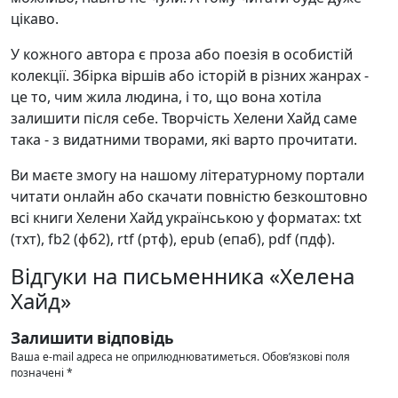
цікаво.
У кожного автора є проза або поезія в особистій
колекції. Збірка віршів або історій в різних жанрах -
це то, чим жила людина, і то, що вона хотіла
залишити після себе. Творчість Хелени Хайд саме
така - з видатними творами, які варто прочитати.
Ви маєте змогу на нашому літературному портали
читати онлайн або скачати повністю безкоштовно
всі книги Хелени Хайд українською у форматах: txt
(тхт), fb2 (фб2), rtf (ртф), epub (епаб), pdf (пдф).
Відгуки на письменника «Хелена
Хайд»
Залишити відповідь
Ваша e-mail адреса не оприлюднюватиметься.
Обов’язкові поля
позначені
*