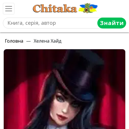
Знайти
Головна
—
Хелена Хайд