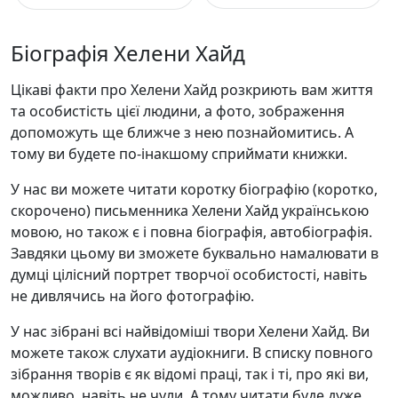
Біографія Хелени Хайд
Цікаві факти про Хелени Хайд розкриють вам життя
та особистість цієї людини, а фото, зображення
допоможуть ще ближче з нею познайомитись. А
тому ви будете по-інакшому сприймати книжки.
У нас ви можете читати коротку біографію (коротко,
скорочено) письменника Хелени Хайд українською
мовою, но також є і повна біографія, автобіографія.
Завдяки цьому ви зможете буквально намалювати в
думці цілісний портрет творчої особистості, навіть
не дивлячись на його фотографію.
У нас зібрані всі найвідоміші твори Хелени Хайд. Ви
можете також слухати аудіокниги. В списку повного
зібрання творів є як відомі праці, так і ті, про які ви,
можливо, навіть не чули. А тому читати буде дуже