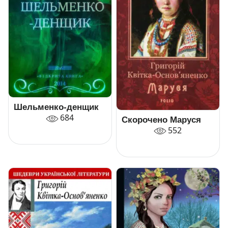
Шельменко-денщик
684
Скорочено Маруся
552