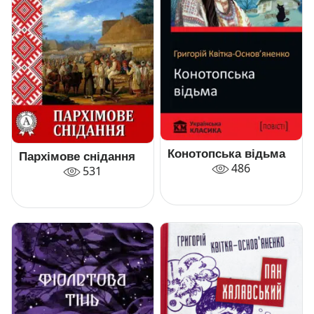
Конотопська відьма
Пархімове снідання
486
531