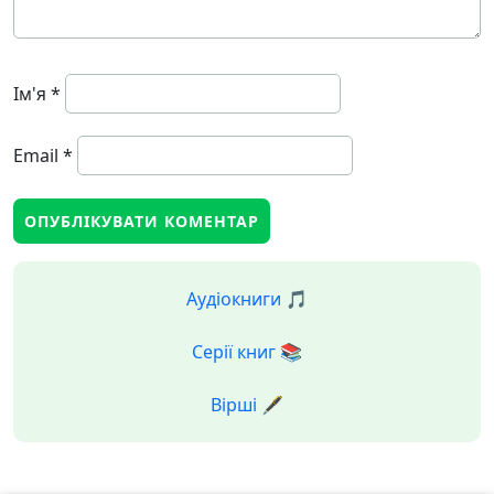
Ім'я
*
Email
*
Аудіокниги 🎵
Серії книг 📚
Вірші 🖋️