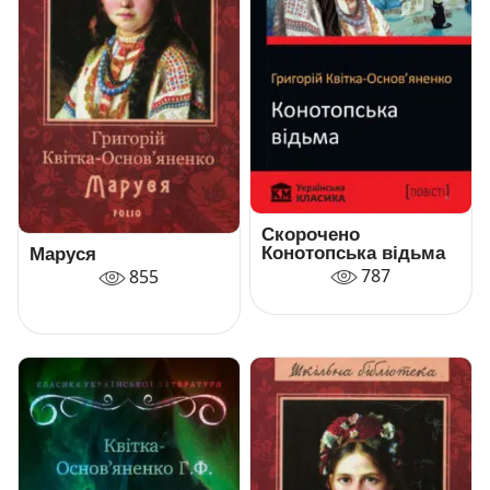
Скорочено
Конотопська відьма
Маруся
787
855