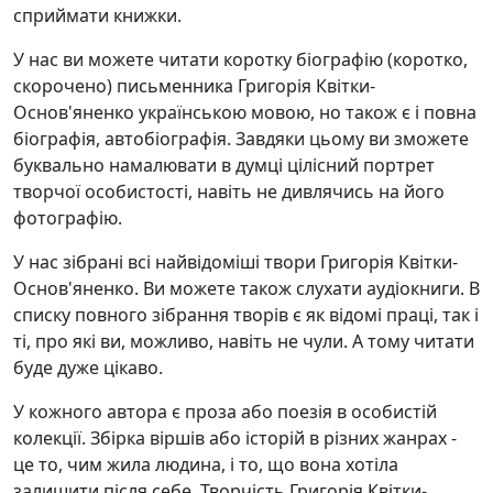
сприймати книжки.
У нас ви можете читати коротку біографію (коротко,
скорочено) письменника Григорія Квітки-
Основ'яненко українською мовою, но також є і повна
біографія, автобіографія. Завдяки цьому ви зможете
буквально намалювати в думці цілісний портрет
творчої особистості, навіть не дивлячись на його
фотографію.
У нас зібрані всі найвідоміші твори Григорія Квітки-
Основ'яненко. Ви можете також слухати аудіокниги. В
списку повного зібрання творів є як відомі праці, так і
ті, про які ви, можливо, навіть не чули. А тому читати
буде дуже цікаво.
У кожного автора є проза або поезія в особистій
колекції. Збірка віршів або історій в різних жанрах -
це то, чим жила людина, і то, що вона хотіла
залишити після себе. Творчість Григорія Квітки-