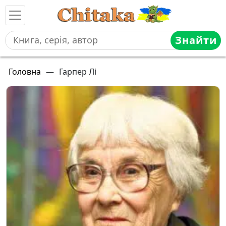
Знайти
Головна
—
Гарпер Лі