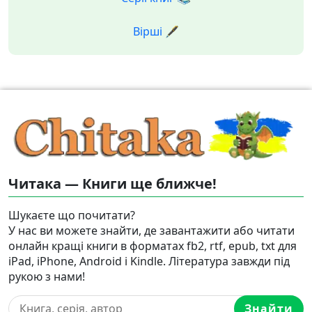
Вірші 🖋️
Читака — Книги ще ближче!
Шукаєте що почитати?
У нас ви можете знайти, де завантажити або читати
онлайн кращі книги в форматах fb2, rtf, epub, txt для
iPad, iPhone, Android і Kindle. Література завжди під
рукою з нами!
Знайти