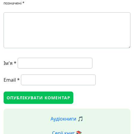
позначені
*
Ім'я
*
Email
*
Аудіокниги 🎵
Серії книг 📚