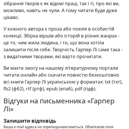
зібрання творів є як відомі праці, так і ті, про які ви,
можливо, навіть не чули. А тому читати буде дуже
цікаво.
У кожного автора є проза або поезія в особистій
колекції. Збірка віршів або історій в різних жанрах -
це то, чим жила людина, і то, що вона хотіла
залишити після себе. Творчість Гарпер Лі саме така -
з видатними творами, які варто прочитати.
Ви маєте змогу на нашому літературному портали
читати онлайн або скачати повністю безкоштовно
всі книги Гарпер Лі українською у форматах: txt (тхт),
fb2 (фб2), rtf (ртф), epub (епаб), pdf (пдф).
Відгуки на письменника «Гарпер
Лі»
Залишити відповідь
Ваша e-mail адреса не оприлюднюватиметься.
Обов’язкові поля