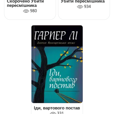
Скорочено Убити
Убити пересмішника
пересмішника
934
980
Іди, вартового постав
331