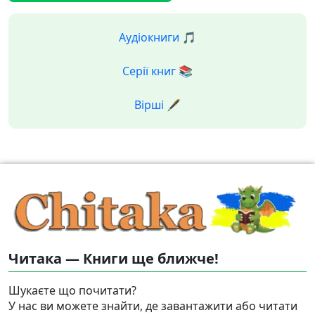
Аудіокниги 🎵
Серії книг 📚
Вірші 🖋️
Читака — Книги ще ближче!
Шукаєте що почитати?
У нас ви можете знайти, де завантажити або читати