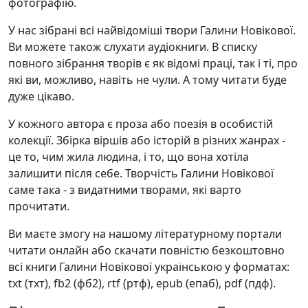
фотографію.
У нас зібрані всі найвідоміші твори Галини Новікової.
Ви можете також слухати аудіокниги. В списку
повного зібрання творів є як відомі праці, так і ті, про
які ви, можливо, навіть не чули. А тому читати буде
дуже цікаво.
У кожного автора є проза або поезія в особистій
колекції. Збірка віршів або історій в різних жанрах -
це то, чим жила людина, і то, що вона хотіла
залишити після себе. Творчість Галини Новікової
саме така - з видатними творами, які варто
прочитати.
Ви маєте змогу на нашому літературному портали
читати онлайн або скачати повністю безкоштовно
всі книги Галини Новікової українською у форматах:
txt (тхт), fb2 (фб2), rtf (ртф), epub (епаб), pdf (пдф).