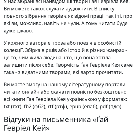
У нас зібрані всі найвідоміші твори Ґая Ґевріела Кея.
Ви можете також слухати аудіокниги. В списку
повного зібрання творів є як відомі праці, так і ті, про
які ви, можливо, навіть не чули. А тому читати буде
дуже цікаво.
У кожного автора є проза або поезія в особистій
колекції. Збірка віршів або історій в різних жанрах -
це то, чим жила людина, і то, що вона хотіла
залишити після себе. Творчість Ґая Ґевріела Кея саме
така - з видатними творами, які варто прочитати.
Ви маєте змогу на нашому літературному портали
читати онлайн або скачати повністю безкоштовно
всі книги Ґая Ґевріела Кея українською у форматах:
txt (тхт), fb2 (фб2), rtf (ртф), epub (епаб), pdf (пдф).
Відгуки на письменника «Ґай
Ґевріел Кей»