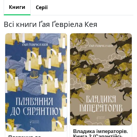
Книги
Серії
Всі книги Ґая Ґевріела Кея
Владика імператорів.
Книга 2 (Сарантійська