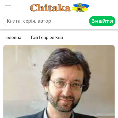
Знайти
Головна
—
Ґай Ґевріел Кей