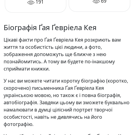
69
мозаїка)
191
Біографія Ґая Ґевріела Кея
Цікаві факти про Ґая Ґевріела Кея розкриють вам
життя та особистість цієї людини, а фото,
зображення допоможуть ще ближче з нею
познайомитись. А тому ви будете по-інакшому
сприймати книжки.
У нас ви можете читати коротку біографію (коротко,
скорочено) письменника Ґая Ґевріела Кея
українською мовою, но також є і повна біографія,
автобіографія. Завдяки цьому ви зможете буквально
намалювати в думці цілісний портрет творчої
особистості, навіть не дивлячись на його
фотографію.