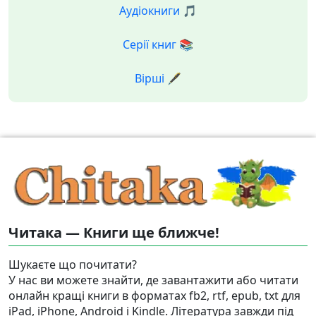
Аудіокниги 🎵
Серії книг 📚
Вірші 🖋️
Читака — Книги ще ближче!
Шукаєте що почитати?
У нас ви можете знайти, де завантажити або читати
онлайн кращі книги в форматах fb2, rtf, epub, txt для
iPad, iPhone, Android і Kindle. Література завжди під