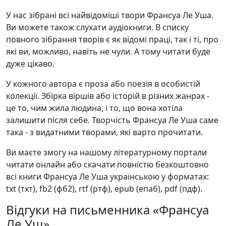
У нас зібрані всі найвідоміші твори Франсуа Ле Уша.
Ви можете також слухати аудіокниги. В списку
повного зібрання творів є як відомі праці, так і ті, про
які ви, можливо, навіть не чули. А тому читати буде
дуже цікаво.
У кожного автора є проза або поезія в особистій
колекції. Збірка віршів або історій в різних жанрах -
це то, чим жила людина, і то, що вона хотіла
залишити після себе. Творчість Франсуа Ле Уша саме
така - з видатними творами, які варто прочитати.
Ви маєте змогу на нашому літературному портали
читати онлайн або скачати повністю безкоштовно
всі книги Франсуа Ле Уша українською у форматах:
txt (тхт), fb2 (фб2), rtf (ртф), epub (епаб), pdf (пдф).
Відгуки на письменника «Франсуа
Ле Уш»