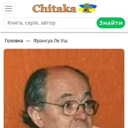
Знайти
Головна
—
Франсуа Ле Уш