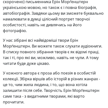
скорочено) письменника Ерін Морґенштерн
українською мовою, но також є і повна біографія,
автобіографія. Завдяки цьому ви зможете буквально
намалювати в думці цілісний портрет творчої
особистості, навіть не дивлячись на його
фотографію.
У нас зібрані всі найвідоміші твори Ерін
Морґенштерн. Ви можете також слухати аудіокниги.
В списку повного зібрання творів є як відомі праці,
так і ті, про які ви, можливо, навіть не чули. А тому
читати буде дуже цікаво.
У кожного автора є проза або поезія в особистій
колекції. Збірка віршів або історій в різних жанрах -
це то, чим жила людина, і то, що вона хотіла
залишити після себе. Творчість Ерін Морґенштерн
саме така - з видатними творами, які варто
прочитати.