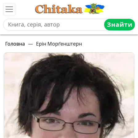
Знайти
Головна
—
Ерін Морґенштерн