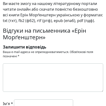
Ви маєте змогу на нашому літературному портали
читати онлайн або скачати повністю безкоштовно
всі книги Ерін Морґенштерн українською у форматах:
txt (тхт), fb2 (фб2), rtf (ртф), epub (епаб), pdf (пдф).
Відгуки на письменника «Ерін
Морґенштерн»
Залишити відповідь
Ваша e-mail адреса не оприлюднюватиметься.
Обов’язкові поля
позначені
*
Ім'я
*