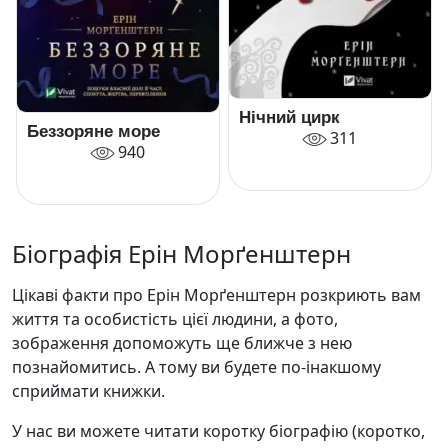
Нічний цирк
Беззоряне море
311
940
Біографія Ерін Морґенштерн
Цікаві факти про Ерін Морґенштерн розкриють вам
життя та особистість цієї людини, а фото,
зображення допоможуть ще ближче з нею
познайомитись. А тому ви будете по-інакшому
сприймати книжки.
У нас ви можете читати коротку біографію (коротко,