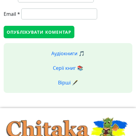
Email
*
Аудіокниги 🎵
Серії книг 📚
Вірші 🖋️