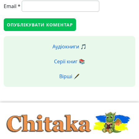
Email
*
Аудіокниги 🎵
Серії книг 📚
Вірші 🖋️