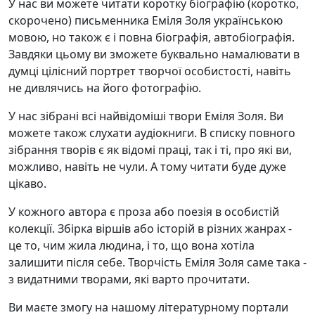
У нас ви можете читати коротку біографію (коротко,
скорочено) письменника Еміля Золя українською
мовою, но також є і повна біографія, автобіографія.
Завдяки цьому ви зможете буквально намалювати в
думці цілісний портрет творчої особистості, навіть
не дивлячись на його фотографію.
У нас зібрані всі найвідоміші твори Еміля Золя. Ви
можете також слухати аудіокниги. В списку повного
зібрання творів є як відомі праці, так і ті, про які ви,
можливо, навіть не чули. А тому читати буде дуже
цікаво.
У кожного автора є проза або поезія в особистій
колекції. Збірка віршів або історій в різних жанрах -
це то, чим жила людина, і то, що вона хотіла
залишити після себе. Творчість Еміля Золя саме така -
з видатними творами, які варто прочитати.
Ви маєте змогу на нашому літературному портали