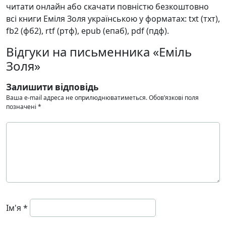
читати онлайн або скачати повністю безкоштовно
всі книги Еміля Золя українською у форматах: txt (тхт),
fb2 (фб2), rtf (ртф), epub (епаб), pdf (пдф).
Відгуки на письменника «Еміль
Золя»
Залишити відповідь
Ваша e-mail адреса не оприлюднюватиметься.
Обов’язкові поля
позначені
*
Ім'я
*