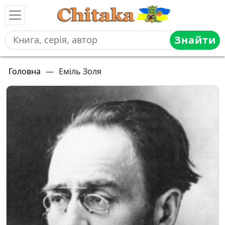
Знайти
Головна
—
Еміль Золя