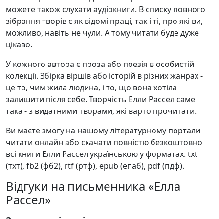
можете також слухати аудіокниги. В списку повного
зібрання творів є як відомі праці, так і ті, про які ви,
можливо, навіть не чули. А тому читати буде дуже
цікаво.
У кожного автора є проза або поезія в особистій
колекції. Збірка віршів або історій в різних жанрах -
це то, чим жила людина, і то, що вона хотіла
залишити після себе. Творчість Елли Рассел саме
така - з видатними творами, які варто прочитати.
Ви маєте змогу на нашому літературному портали
читати онлайн або скачати повністю безкоштовно
всі книги Елли Рассел українською у форматах: txt
(тхт), fb2 (фб2), rtf (ртф), epub (епаб), pdf (пдф).
Відгуки на письменника «Елла
Рассел»