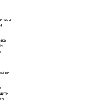
ини, а
и
ика
ія.
т
кі ви,
о
ишити
рто