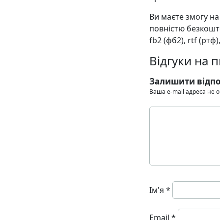
Ви маєте змогу н
повністю безкоштов
fb2 (фб2), rtf (ртф)
Відгуки на 
Залишити відпо
Ваша e-mail адреса не
Ім'я
*
Email
*