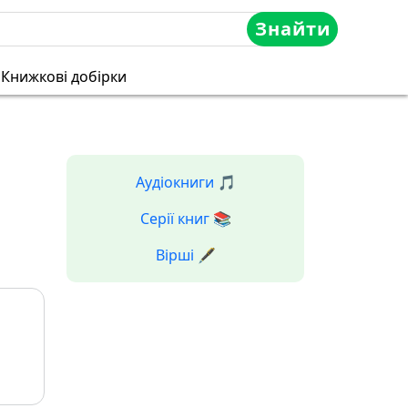
Знайти
Книжкові добірки
Аудіокниги 🎵
Серії книг 📚
Вірші 🖋️