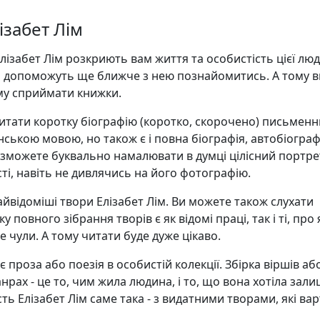
ізабет Лім
Елізабет Лім розкриють вам життя та особистість цієї люд
 допоможуть ще ближче з нею познайомитись. А тому в
му сприймати книжки.
итати коротку біографію (коротко, скорочено) письменн
їнською мовою, но також є і повна біографія, автобіограф
 зможете буквально намалювати в думці цілісний портре
ті, навіть не дивлячись на його фотографію.
найвідоміші твори Елізабет Лім. Ви можете також слухати
у повного зібрання творів є як відомі праці, так і ті, про я
е чули. А тому читати буде дуже цікаво.
 проза або поезія в особистій колекції. Збірка віршів аб
анрах - це то, чим жила людина, і то, що вона хотіла зал
сть Елізабет Лім саме така - з видатними творами, які ва