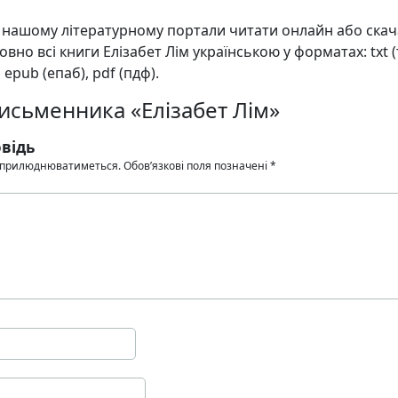
а нашому літературному портали читати онлайн або ска
но всі книги Елізабет Лім українською у форматах: txt (т
, epub (епаб), pdf (пдф).
письменника «Елізабет Лім»
відь
 оприлюднюватиметься.
Обов’язкові поля позначені
*