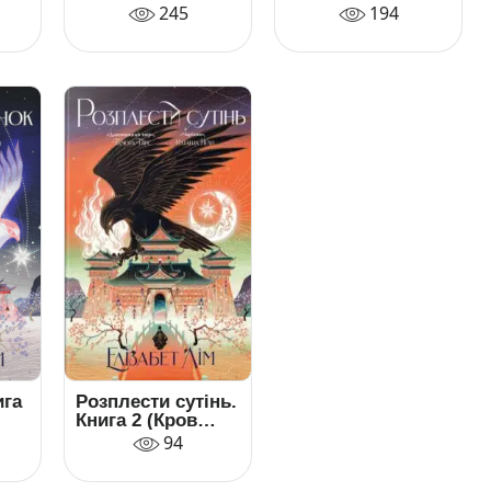
2. Обіцянка
245
194
дракона
ига
Розплести сутінь.
Книга 2 (Кров
зірок)
94