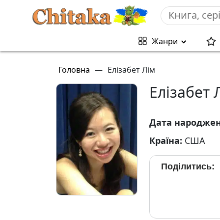
Жанри
Головна
—
Елізабет Лім
Елізабет 
Дата народже
Країна:
США
Поділитись: