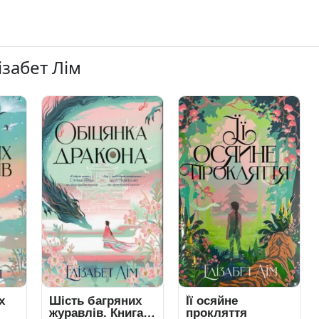
ізабет Лім
х
Шість багряних
Її осяйне
журавлів. Книга
прокляття