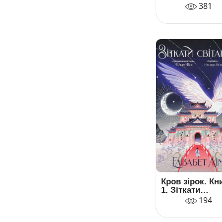
381
Кров зірок. Кн
1. Зіткати
світанок
194