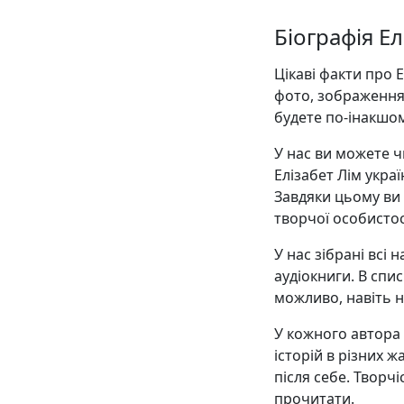
Біографія Ел
Цікаві факти про 
фото, зображення
будете по-інакшо
У нас ви можете ч
Елізабет Лім укра
Завдяки цьому ви
творчої особистос
У нас зібрані всі 
аудіокниги. В списк
можливо, навіть н
У кожного автора є
історій в різних ж
після себе. Творчі
прочитати.