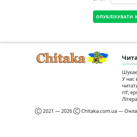
Чита
Шукає
У нас
читат
rtf, e
Літер
Ⓒ 2021 — 2026 Ⓒ Chitaka.com.ua — Онлай