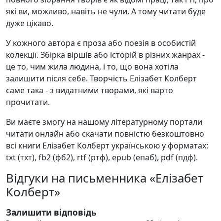
які ви, можливо, навіть не чули. А тому читати буде
дуже цікаво.
У кожного автора є проза або поезія в особистій
колекції. Збірка віршів або історій в різних жанрах -
це то, чим жила людина, і то, що вона хотіла
залишити після себе. Творчість Елізабет Колберт
саме така - з видатними творами, які варто
прочитати.
Ви маєте змогу на нашому літературному портали
читати онлайн або скачати повністю безкоштовно
всі книги Елізабет Колберт українською у форматах:
txt (тхт), fb2 (фб2), rtf (ртф), epub (епаб), pdf (пдф).
Відгуки на письменника «Елізабет
Колберт»
Залишити відповідь