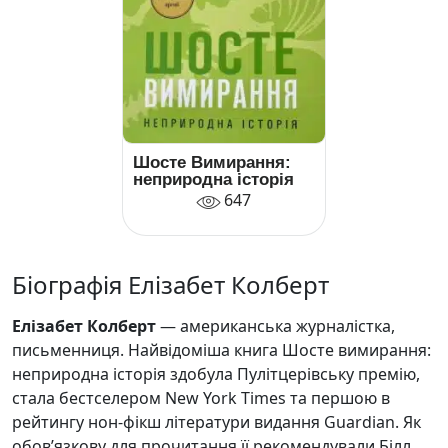
Шосте Вимирання:
неприродна історія
647
Біографія Елізабет Колберт
Елізабет Колберт
— американська журналістка,
письменниця. Найвідоміша книга Шосте вимирання:
неприродна історія здобула Пулітцерівську премію,
стала бестселером New York Times та першою в
рейтингу нон-фікш літератури видання Guardian. Як
обов’язкову для прочитання її рекомендували Білл