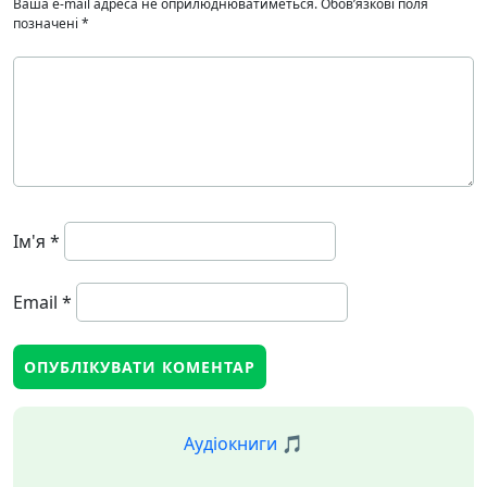
Ваша e-mail адреса не оприлюднюватиметься.
Обов’язкові поля
позначені
*
Ім'я
*
Email
*
Аудіокниги 🎵