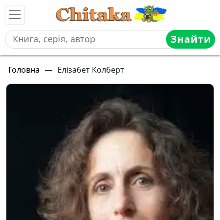
Знайти
Головна
—
Елізабет Колберт