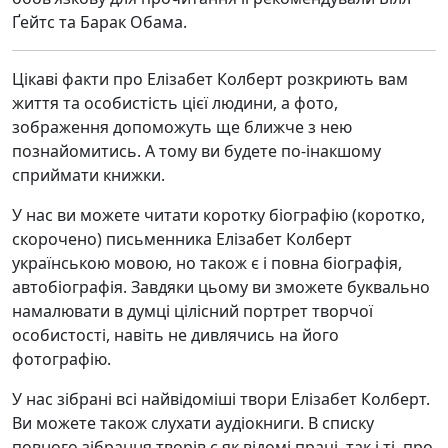
Ґейтс та Барак Обама.
Цікаві факти про Елізабет Колберт розкриють вам
життя та особистість цієї людини, а фото,
зображення допоможуть ще ближче з нею
познайомитись. А тому ви будете по-інакшому
сприймати книжки.
У нас ви можете читати коротку біографію (коротко,
скорочено) письменника Елізабет Колберт
українською мовою, но також є і повна біографія,
автобіографія. Завдяки цьому ви зможете буквально
намалювати в думці цілісний портрет творчої
особистості, навіть не дивлячись на його
фотографію.
У нас зібрані всі найвідоміші твори Елізабет Колберт.
Ви можете також слухати аудіокниги. В списку
повного зібрання творів є як відомі праці, так і ті, про