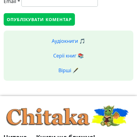
Email
*
Аудіокниги 🎵
Серії книг 📚
Вірші 🖋️