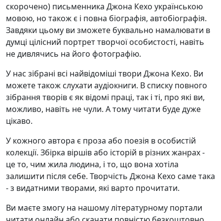
скорочено) письменника Джона Кехо українською
мовою, но також є і повна біографія, автобіографія.
Завдяки цьому ви зможете буквально намалювати в
думці цілісний портрет творчої особистості, навіть
не дивлячись на його фотографію.
У нас зібрані всі найвідоміші твори Джона Кехо. Ви
можете також слухати аудіокниги. В списку повного
зібрання творів є як відомі праці, так і ті, про які ви,
можливо, навіть не чули. А тому читати буде дуже
цікаво.
У кожного автора є проза або поезія в особистій
колекції. Збірка віршів або історій в різних жанрах -
це то, чим жила людина, і то, що вона хотіла
залишити після себе. Творчість Джона Кехо саме така
- з видатними творами, які варто прочитати.
Ви маєте змогу на нашому літературному портали
читати онлайн або скачати повністю безкоштовно