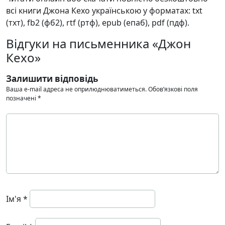
всі книги Джона Кехо українською у форматах: txt
(тхт), fb2 (фб2), rtf (ртф), epub (епаб), pdf (пдф).
Відгуки на письменника «Джон
Кехо»
Залишити відповідь
Ваша e-mail адреса не оприлюднюватиметься.
Обов’язкові поля
позначені
*
Ім'я
*