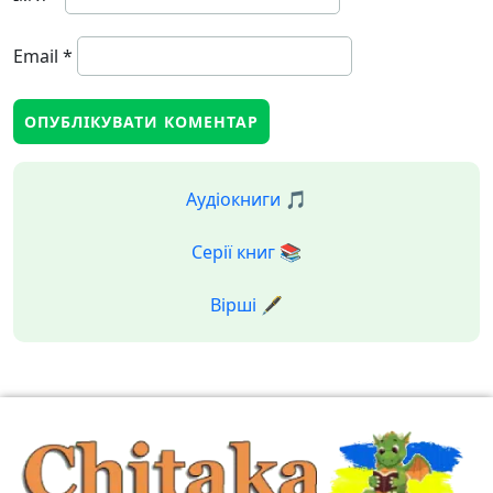
Email
*
Аудіокниги 🎵
Серії книг 📚
Вірші 🖋️