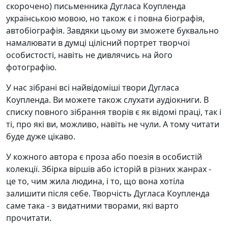
скорочено) письменника Дугласа Коупленда
українською мовою, но також є і повна біографія,
автобіографія. Завдяки цьому ви зможете буквально
намалювати в думці цілісний портрет творчої
особистості, навіть не дивлячись на його
фотографію.
У нас зібрані всі найвідоміші твори Дугласа
Коупленда. Ви можете також слухати аудіокниги. В
списку повного зібрання творів є як відомі праці, так і
ті, про які ви, можливо, навіть не чули. А тому читати
буде дуже цікаво.
У кожного автора є проза або поезія в особистій
колекції. Збірка віршів або історій в різних жанрах -
це то, чим жила людина, і то, що вона хотіла
залишити після себе. Творчість Дугласа Коупленда
саме така - з видатними творами, які варто
прочитати.