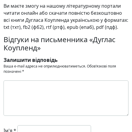
Ви маєте змогу на нашому літературному портали
читати онлайн або скачати повністю безкоштовно
всі книги Дугласа Коупленда українською у форматах:
txt (тхт), fb2 (фб2), rtf (ртф), epub (епаб), pdf (пдф).
Відгуки на письменника «Дуглас
Коупленд»
Залишити відповідь
Ваша e-mail адреса не оприлюднюватиметься.
Обов’язкові поля
позначені
*
Ім'я
*