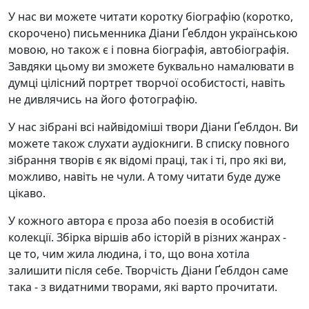
У нас ви можете читати коротку біографію (коротко,
скорочено) письменника Діани Ґеблдон українською
мовою, но також є і повна біографія, автобіографія.
Завдяки цьому ви зможете буквально намалювати в
думці цілісний портрет творчої особистості, навіть
не дивлячись на його фотографію.
У нас зібрані всі найвідоміші твори Діани Ґеблдон. Ви
можете також слухати аудіокниги. В списку повного
зібрання творів є як відомі праці, так і ті, про які ви,
можливо, навіть не чули. А тому читати буде дуже
цікаво.
У кожного автора є проза або поезія в особистій
колекції. Збірка віршів або історій в різних жанрах -
це то, чим жила людина, і то, що вона хотіла
залишити після себе. Творчість Діани Ґеблдон саме
така - з видатними творами, які варто прочитати.