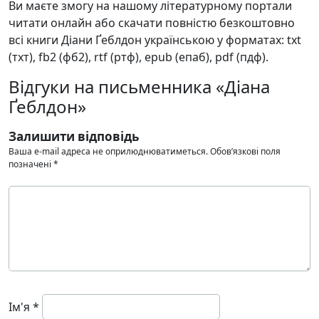
Ви маєте змогу на нашому літературному портали
читати онлайн або скачати повністю безкоштовно
всі книги Діани Ґеблдон українською у форматах: txt
(тхт), fb2 (фб2), rtf (ртф), epub (епаб), pdf (пдф).
Відгуки на письменника «Діана
Ґеблдон»
Залишити відповідь
Ваша e-mail адреса не оприлюднюватиметься.
Обов’язкові поля
позначені
*
Ім'я
*