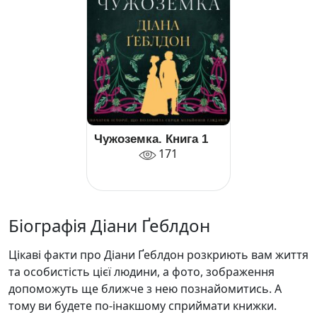
Чужоземка. Книга 1
171
Біографія Діани Ґеблдон
Цікаві факти про Діани Ґеблдон розкриють вам життя
та особистість цієї людини, а фото, зображення
допоможуть ще ближче з нею познайомитись. А
тому ви будете по-інакшому сприймати книжки.