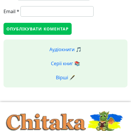
Email
*
Аудіокниги 🎵
Серії книг 📚
Вірші 🖋️