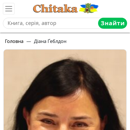
Знайти
Головна
—
Діана Ґеблдон