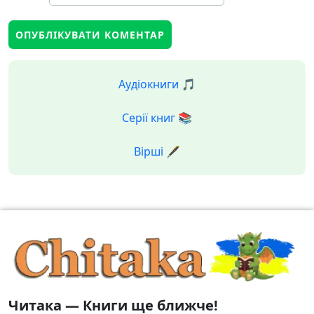
Аудіокниги 🎵
Серії книг 📚
Вірші 🖋️
Читака — Книги ще ближче!