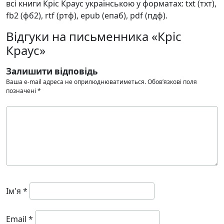
всі книги Кріс Краус українською у форматах: txt (тхт),
fb2 (фб2), rtf (ртф), epub (епаб), pdf (пдф).
Відгуки на письменника «Кріс
Краус»
Залишити відповідь
Ваша e-mail адреса не оприлюднюватиметься.
Обов’язкові поля
позначені
*
Ім'я
*
Email
*