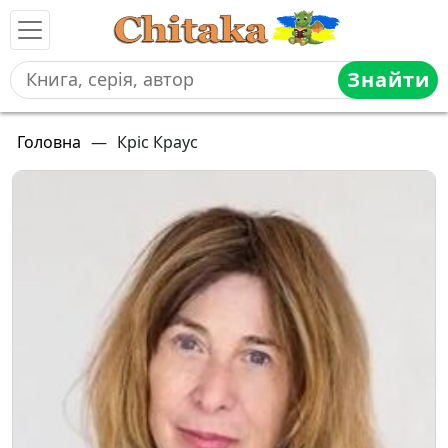
Знайти
Головна
—
Кріс Краус