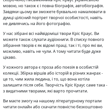
мовою, но також є і повна біографія, автобіографія.
Завдяки цьому ви зможете буквально намалювати в
думці цілісний портрет творчої особистості, навіть
не дивлячись на його фотографію.
У нас зібрані всі найвідоміші твори Кріс Краус. Ви
можете також слухати аудіокниги. В списку повного
зібрання творів є як відомі праці, так і ті, про які ви,
можливо, навіть не чули. А тому читати буде дуже
цікаво.
У кожного автора є проза або поезія в особистій
колекції. Збірка віршів або історій в різних жанрах -
це то, чим жила людина, і то, що вона хотіла
залишити після себе. Творчість Кріс Краус саме така -
з видатними творами, які варто прочитати.
Ви маєте змогу на нашому літературному портали
читати онлайн або скачати повністю безкоштовно