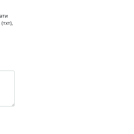
чати
(тхт),