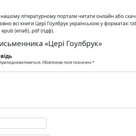
а нашому літературному портали читати онлайн або ска
вно всі книги Цері Гоулбрук українською у форматах: txt 
, epub (епаб), pdf (пдф).
письменника «Цері Гоулбрук»
відь
 оприлюднюватиметься.
Обов’язкові поля позначені
*