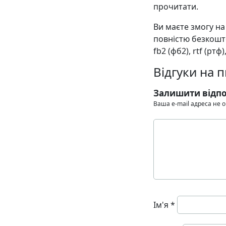
прочитати.
Ви маєте змогу н
повністю безкошто
fb2 (фб2), rtf (ртф)
Відгуки на 
Залишити відпо
Ваша e-mail адреса не
Ім'я
*