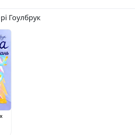
ері Гоулбрук
х