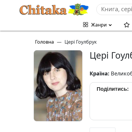
Жанри
Головна
—
Цері Гоулбрук
Цері Гоул
Країна:
Великоб
Поділитись: