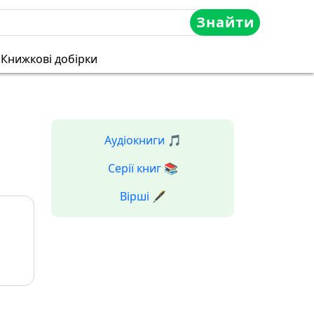
Знайти
Книжкові добірки
Аудіокниги 🎵
Серії книг 📚
Вірші 🖋️