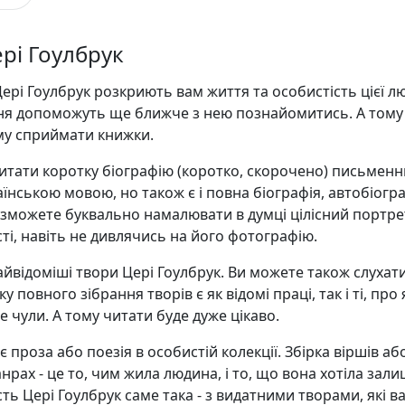
ері Гоулбрук
Цері Гоулбрук розкриють вам життя та особистість цієї л
ня допоможуть ще ближче з нею познайомитись. А тому
му сприймати книжки.
итати коротку біографію (коротко, скорочено) письменн
аїнською мовою, но також є і повна біографія, автобіогра
 зможете буквально намалювати в думці цілісний портре
ті, навіть не дивлячись на його фотографію.
 найвідоміші твори Цері Гоулбрук. Ви можете також слухат
у повного зібрання творів є як відомі праці, так і ті, про я
е чули. А тому читати буде дуже цікаво.
 проза або поезія в особистій колекції. Збірка віршів аб
анрах - це то, чим жила людина, і то, що вона хотіла зал
сть Цері Гоулбрук саме така - з видатними творами, які в