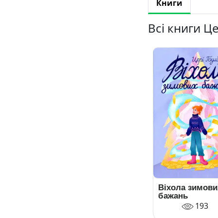
Книги
Всі книги Ц
Віхола зимови
бажань
193