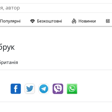
Популярні
Безкоштовні
Новинки
брук
ританія