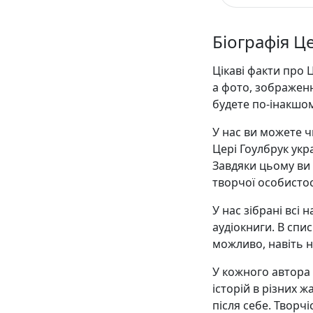
Біографія Ц
Цікаві факти про 
а фото, зображен
будете по-інакшо
У нас ви можете ч
Цері Гоулбрук укр
Завдяки цьому ви
творчої особистос
У нас зібрані всі
аудіокниги. В списк
можливо, навіть н
У кожного автора є
історій в різних ж
після себе. Творчі