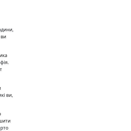
юдини,
 ви
ика
фія.
т
и
кі ви,
о
ишити
арто