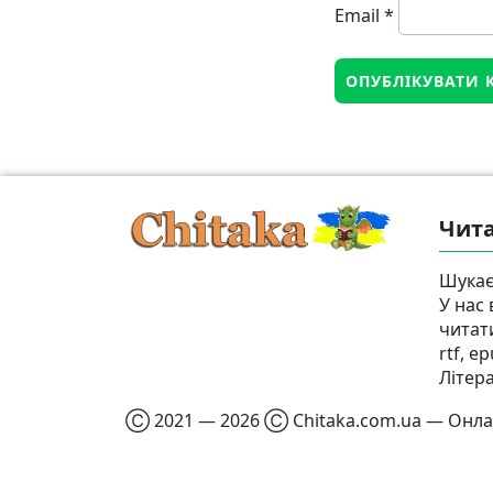
Email
*
Чита
Шукає
У нас
читат
rtf, e
Літер
Ⓒ 2021 — 2026 Ⓒ Chitaka.com.ua — Онлай