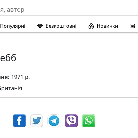
Популярні
Безкоштовні
Новинки
Вебб
ння:
1971 р.
ританія