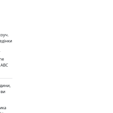
оуч.
едінки
ї
The
і ABC
юдини,
 ви
ика