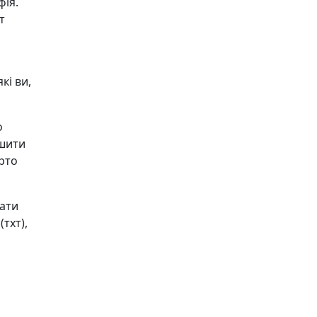
фія.
т
кі ви,
о
ишити
арто
чати
тхт),