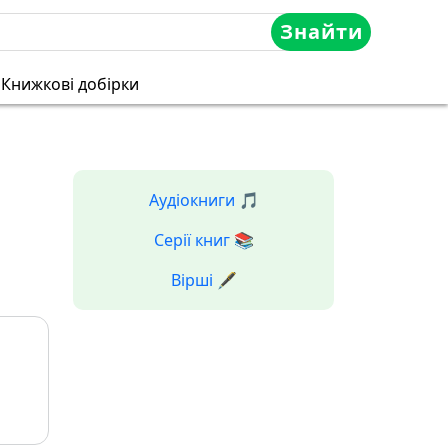
Знайти
Книжкові добірки
Аудіокниги 🎵
Серії книг 📚
Вірші 🖋️