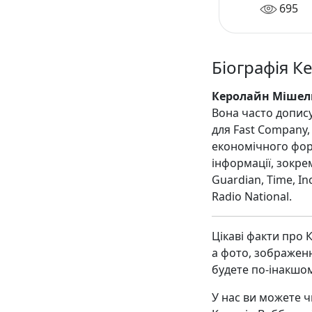
день
695
продуктивним
Біографія К
Керолайн Мішель
Вона часто допису
для Fast Company, 
економічного фор
інформації, зокрем
Guardian, Time, Inc
Radio National.
Цікаві факти про 
а фото, зображен
будете по-інакшо
У нас ви можете ч