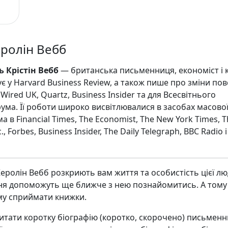
еролін Вебб
 Крістін Вебб
— британська письменниця, економіст і к
є у Harvard Business Review, а також пише про зміни пов
Wired UK, Quartz, Business Insider та для Всесвітнього
ума. Її роботи широко висвітлювалися в засобах масово
а в Financial Times, The Economist, The New York Times, 
., Forbes, Business Insider, The Daily Telegraph, BBC Radio 
Керолін Вебб розкриють вам життя та особистість цієї л
ня допоможуть ще ближче з нею познайомитись. А тому
му сприймати книжки.
итати коротку біографію (коротко, скорочено) письменн