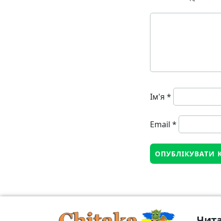
Ім'я
*
Email
*
Чита