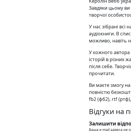
Керолін Вебб укра
Завдяки цьому ви
творчої особистос
У нас зібрані всі
аудіокниги. В списк
можливо, навіть н
У кожного автора є
історій в різних ж
після себе. Творч
прочитати.
Ви маєте змогу н
повністю безкошто
fb2 (фб2), rtf (ртф)
Відгуки на 
Залишити відпо
Ваша e-mail адреса не