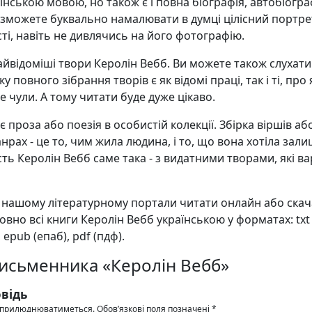
їнською мовою, но також є і повна біографія, автобіогра
 зможете буквально намалювати в думці цілісний портре
ті, навіть не дивлячись на його фотографію.
 найвідоміші твори Керолін Вебб. Ви можете також слухати
у повного зібрання творів є як відомі праці, так і ті, про я
е чули. А тому читати буде дуже цікаво.
 проза або поезія в особистій колекції. Збірка віршів аб
анрах - це то, чим жила людина, і то, що вона хотіла зал
ість Керолін Вебб саме така - з видатними творами, які в
а нашому літературному портали читати онлайн або ска
вно всі книги Керолін Вебб українською у форматах: txt (
, epub (епаб), pdf (пдф).
письменника «Керолін Вебб»
відь
 оприлюднюватиметься.
Обов’язкові поля позначені
*