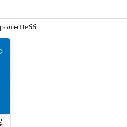
еролін Вебб
о.
ій