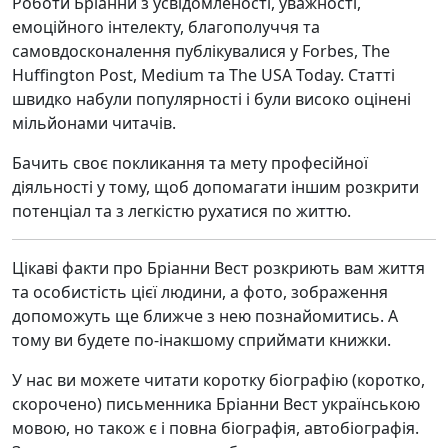
Роботи Бріанни з усвідомленості, уважності,
емоційного інтелекту, благополуччя та
самовдосконалення публікувалися у Forbes, The
Huffington Post, Medium та The USA Today. Статті
швидко набули популярності і були високо оцінені
мільйонами читачів.
Бачить своє покликання та мету професійної
діяльності у тому, щоб допомагати іншим розкрити
потенціал та з легкістю рухатися по життю.
Цікаві факти про Бріанни Вест розкриють вам життя
та особистість цієї людини, а фото, зображення
допоможуть ще ближче з нею познайомитись. А
тому ви будете по-інакшому сприймати книжки.
У нас ви можете читати коротку біографію (коротко,
скорочено) письменника Бріанни Вест українською
мовою, но також є і повна біографія, автобіографія.