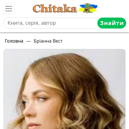
Знайти
Головна
—
Бріанна Вест