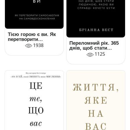
Тією горою є ви. Як
перетворити
Переломний рік. 365
самосаботаж на
1938
днів, щоб стати
самовдосконалення
людиною, якою ви
1125
справді хочете бути