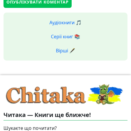
Аудіокниги 🎵
Серії книг 📚
Вірші 🖋️
Читака — Книги ще ближче!
Шукаєте що почитати?