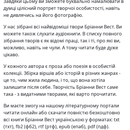
Завдяки цьому ви зможете буквально намалювати в
думці цілісний портрет творчої особистості, навіть
не дивлячись на його фотографію.
У нас зібрані всі найвідоміші твори Бріанни Вест. Ви
можете також слухати аудіокниги. В списку повного
зібрання творів є як відомі праці, так і ті, про які ви,
можливо, навіть не чули. А тому читати буде дуже
цікаво.
У кожного автора є проза або поезія в особистій
колекції. Збірка віршів або історій в різних жанрах -
це то, чим жила людина, і то, що вона хотіла
залишити після себе. Творчість Бріанни Вест саме
така - з видатними творами, які варто прочитати.
Ви маєте змогу на нашому літературному портали
читати онлайн або скачати повністю безкоштовно
всі книги Бріанни Вест українською у форматах: txt
(тхт), fb2 (фб2), rtf (ртф), epub (епаб), pdf (пдф).