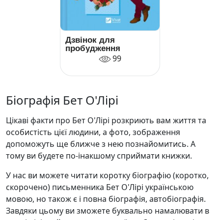
Дзвінок для
пробудження
99
Біографія Бет О'Лірі
Цікаві факти про Бет О'Лірі розкриють вам життя та
особистість цієї людини, а фото, зображення
допоможуть ще ближче з нею познайомитись. А
тому ви будете по-інакшому сприймати книжки.
У нас ви можете читати коротку біографію (коротко,
скорочено) письменника Бет О'Лірі українською
мовою, но також є і повна біографія, автобіографія.
Завдяки цьому ви зможете буквально намалювати в