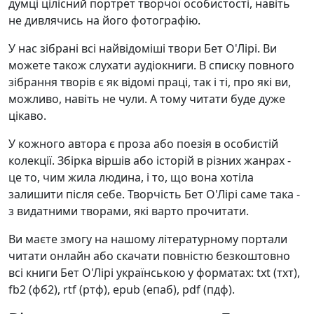
думці цілісний портрет творчої особистості, навіть
не дивлячись на його фотографію.
У нас зібрані всі найвідоміші твори Бет О'Лірі. Ви
можете також слухати аудіокниги. В списку повного
зібрання творів є як відомі праці, так і ті, про які ви,
можливо, навіть не чули. А тому читати буде дуже
цікаво.
У кожного автора є проза або поезія в особистій
колекції. Збірка віршів або історій в різних жанрах -
це то, чим жила людина, і то, що вона хотіла
залишити після себе. Творчість Бет О'Лірі саме така -
з видатними творами, які варто прочитати.
Ви маєте змогу на нашому літературному портали
читати онлайн або скачати повністю безкоштовно
всі книги Бет О'Лірі українською у форматах: txt (тхт),
fb2 (фб2), rtf (ртф), epub (епаб), pdf (пдф).