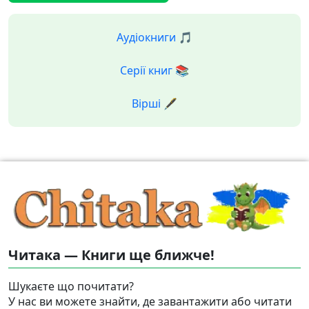
Аудіокниги 🎵
Серії книг 📚
Вірші 🖋️
Читака — Книги ще ближче!
Шукаєте що почитати?
У нас ви можете знайти, де завантажити або читати