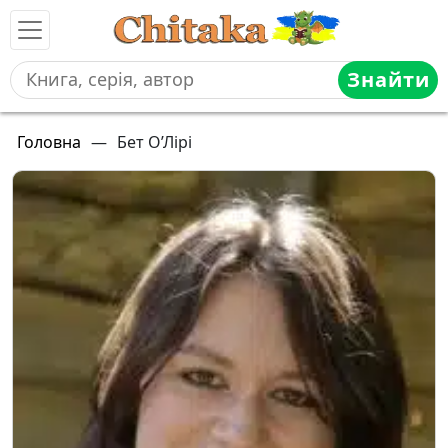
Знайти
Головна
—
Бет О’Лірі