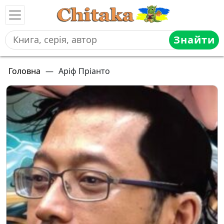
Знайти
Головна
—
Аріф Пріанто