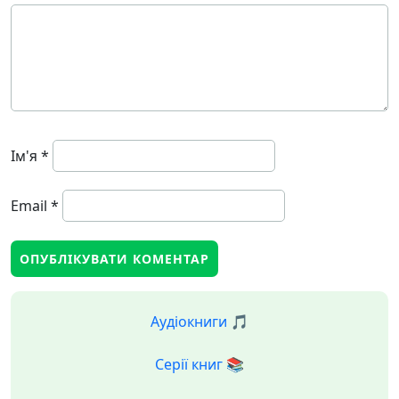
Ім'я
*
Email
*
Аудіокниги 🎵
Серії книг 📚