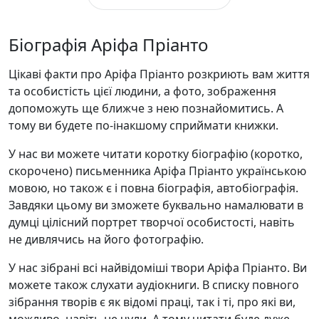
Біографія Аріфа Пріанто
Цікаві факти про Аріфа Пріанто розкриють вам життя
та особистість цієї людини, а фото, зображення
допоможуть ще ближче з нею познайомитись. А
тому ви будете по-інакшому сприймати книжки.
У нас ви можете читати коротку біографію (коротко,
скорочено) письменника Аріфа Пріанто українською
мовою, но також є і повна біографія, автобіографія.
Завдяки цьому ви зможете буквально намалювати в
думці цілісний портрет творчої особистості, навіть
не дивлячись на його фотографію.
У нас зібрані всі найвідоміші твори Аріфа Пріанто. Ви
можете також слухати аудіокниги. В списку повного
зібрання творів є як відомі праці, так і ті, про які ви,
можливо, навіть не чули. А тому читати буде дуже