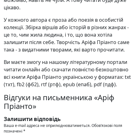
цікаво.
У кожного автора є проза або поезія в особистій
колекції. Збірка віршів або історій в різних жанрах -
це то, чим жила людина, і то, що вона хотіла
залишити після себе. Творчість Аріфа Пріанто саме
така - з видатними творами, які варто прочитати.
Ви маєте змогу на нашому літературному портали
читати онлайн або скачати повністю безкоштовно
всі книги Аріфа Пріанто українською у форматах: txt
(тхт), fb2 (фб2), rtf (ртф), epub (епаб), pdf (пдф).
Відгуки на письменника «Аріф
Пріанто»
Залишити відповідь
Ваша e-mail адреса не оприлюднюватиметься.
Обов’язкові поля
позначені
*