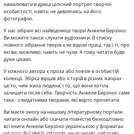
намалювати в думці цілісний портрет творчої
особистості, навіть не дивлячись на його
фотографію.
У нас зібрані всі найвідоміші твори Анжели Берзіної.
Ви можете також слухати аудіокниги. В списку
повного зібрання творів є як відомі праці, так і ті, про
які ви, можливо, навіть не чули. А тому читати буде
дуже цікаво.
У кожного автора є проза або поезія в особистій
колекції. Збірка віршів або історій в різних жанрах -
це то, чим жила людина, і то, що вона хотіла
залишити після себе. Творчість Анжели Берзіної саме
така - з видатними творами, які варто прочитати.
Ви маєте змогу на нашому літературному портали
читати онлайн або скачати повністю безкоштовно
всі книги Анжели Берзіної українською у форматах:
txt (тхт), fb2 (фб2), rtf (ртф), epub (епаб), pdf (пдф).