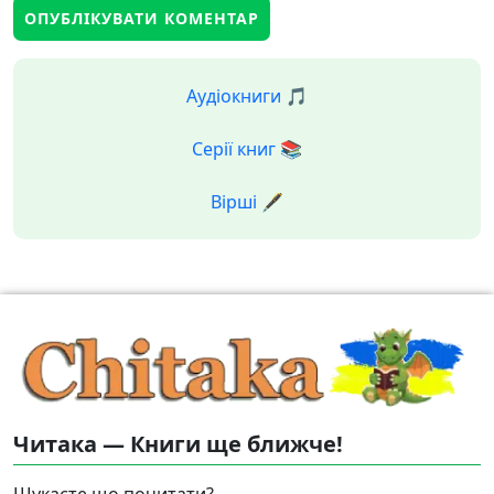
Аудіокниги 🎵
Серії книг 📚
Вірші 🖋️
Читака — Книги ще ближче!
Шукаєте що почитати?