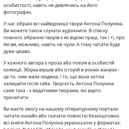
особистості, навіть не дивлячись на його
фотографію.
У нас зібрані всі найвідоміші твори Антона Полуніна.
Ви можете також слухати аудіокниги. В списку
повного зібрання творів є як відомі праці, так і ті, про
які ви, можливо, навіть не чули. А тому читати буде
дуже цікаво.
У кожного автора є проза або поезія в особистій
колекції. Збірка віршів або історій в різних жанрах -
це то, чим жила людина, і то, що вона хотіла
залишити після себе. Творчість Антона Полуніна
саме така - з видатними творами, які варто
прочитати.
Ви маєте змогу на нашому літературному портали
читати онлайн або скачати повністю безкоштовно
всі книги Антона Полуніна українською у форматах: