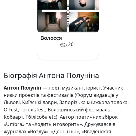
Волосся
261
Біографія Антона Полуніна
Антон Полунін
— поет, музикант, юрист. Учасник
низки проектів та фестивалів (Форум видавців у
Львові, Київські лаври, Запорізька книжкова толока,
O’Fest, Гогольfest, Волошинський фестиваль,
Кобзарт, Тбілісоба etc). Автор поетичних збірок
«Umbra» та «Ходить и говорить». Друкувався в
журналах «Воздух», «День і ніч», «Введенская