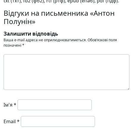
txt (тхт), fb2 (фб2), rtf (ртф), epub (епаб), pdf (пдф).
Відгуки на письменника «Антон
Полунін»
Залишити відповідь
Ваша e-mail адреса не оприлюднюватиметься.
Обов’язкові поля
позначені
*
Ім'я
*
Email
*