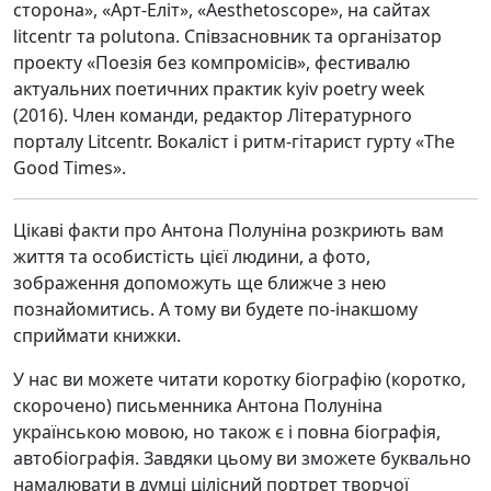
сторона», «Арт-Еліт», «Aesthetoscope», на сайтах
litcentr та polutona. Співзасновник та організатор
проекту «Поезія без компромісів», фестивалю
актуальних поетичних практик kyiv poetry week
(2016). Член команди, редактор Літературного
порталу Litcentr. Вокаліст і ритм-гітарист гурту «The
Good Times».
Цікаві факти про Антона Полуніна розкриють вам
життя та особистість цієї людини, а фото,
зображення допоможуть ще ближче з нею
познайомитись. А тому ви будете по-інакшому
сприймати книжки.
У нас ви можете читати коротку біографію (коротко,
скорочено) письменника Антона Полуніна
українською мовою, но також є і повна біографія,
автобіографія. Завдяки цьому ви зможете буквально
намалювати в думці цілісний портрет творчої