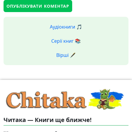
Аудіокниги 🎵
Серії книг 📚
Вірші 🖋️
Читака — Книги ще ближче!